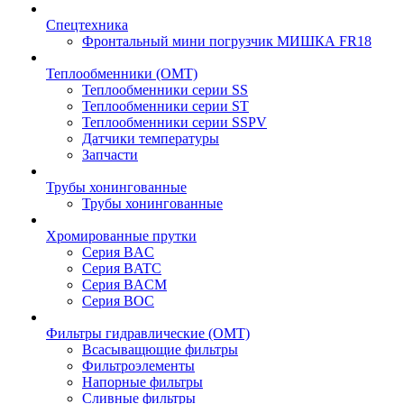
Спецтехника
Фронтальный мини погрузчик МИШКА FR18
Теплообменники (OMT)
Теплообменники серии SS
Теплообменники серии ST
Теплообменники серии SSPV
Датчики температуры
Запчасти
Трубы хонингованные
Трубы хонингованные
Хромированные прутки
Серия BAC
Серия BATC
Серия BACM
Серия BOC
Фильтры гидравлические (OMT)
Всасыващющие фильтры
Фильтроэлементы
Напорные фильтры
Сливные фильтры