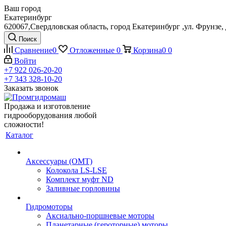
Ваш город
Екатеринбург
620067,Свердловская область, город Екатеринбург ,ул. Фрунзе, 
Поиск
Сравнение
0
Отложенные
0
Корзина
0
0
Войти
+7 922 026-20-20
+7 343 328-10-20
Заказать звонок
Продажа и изготовление
гидрооборудования любой
сложности!
Каталог
Аксессуары (OMT)
Колокола LS-LSE
Комплект муфт ND
Заливные горловины
Гидромоторы
Аксиально-поршневые моторы
Планетарные (героторные) моторы