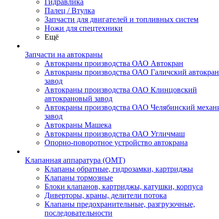
Гидравлика
Палец / Втулка
Запчасти для двигателей и топливных систем
Ножи для спецтехники
Ещё
Запчасти на автокраны
Автокраны производства ОАО Автокран
Автокраны производства ОАО Галичский автокра
завод
Автокраны производства ОАО Клинцовский
автокрановый завод
Автокраны производства ОАО Челябинский механ
завод
Автокраны Машека
Автокраны производства ОАО Угличмаш
Опорно-поворотное устройство автокрана
Клапанная аппаратура (OMT)
Клапаны обратные, гидрозамки, картриджы
Клапаны тормозные
Блоки клапанов, картриджы, катушки, корпуса
Диверторы, краны, делители потока
Клапаны предохранительные, разгрузочные,
последовательности