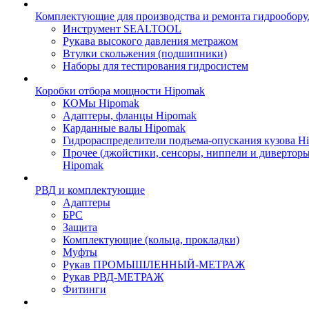
Комплектующие для производства и ремонта гидрообору
Инструмент SEALTOOL
Рукава высокого давления метражом
Втулки скольжения (подшипники)
Наборы для тестирования гидросистем
Коробки отбора мощности Hipomak
КОМы Hipomak
Адаптеры, фланцы Hipomak
Карданные валы Hipomak
Гидрораспределители подъема-опускания кузова H
Прочее (джойстики, сенсоры, ниппели и диверторы
Hipomak
РВД и комплектующие
Адаптеры
БРС
Защита
Комплектующие (кольца, прокладки)
Муфты
Рукав ПРОМЫШЛЕННЫЙ-МЕТРАЖ
Рукав РВД-МЕТРАЖ
Фитинги