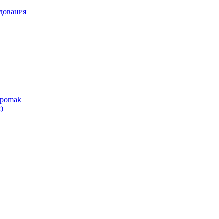
дования
ipomak
)