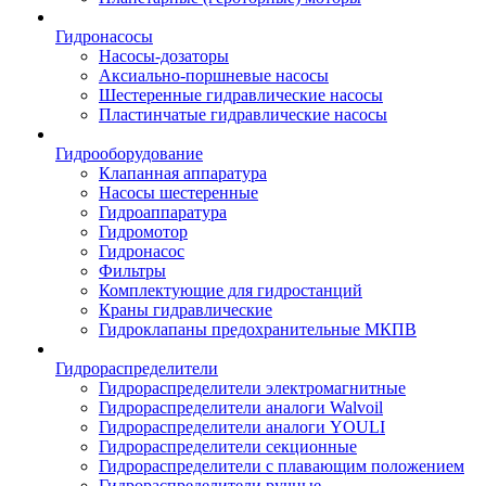
Гидронасосы
Насосы-дозаторы
Аксиально-поршневые насосы
Шестеренные гидравлические насосы
Пластинчатые гидравлические насосы
Гидрооборудование
Клапанная аппаратура
Насосы шестеренные
Гидроаппаратура
Гидромотор
Гидронасос
Фильтры
Комплектующие для гидростанций
Краны гидравлические
Гидроклапаны предохранительные МКПВ
Гидрораспределители
Гидрораспределители электромагнитные
Гидрораспределители аналоги Walvoil
Гидрораспределители аналоги YOULI
Гидрораспределители секционные
Гидрораспределители с плавающим положением
Гидрораспределители ручные