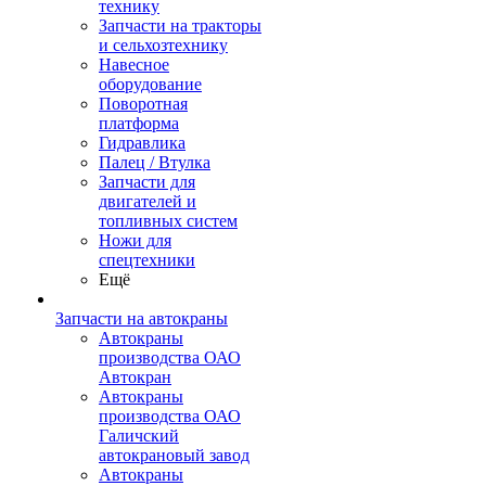
технику
Запчасти на тракторы
и сельхозтехнику
Навесное
оборудование
Поворотная
платформа
Гидравлика
Палец / Втулка
Запчасти для
двигателей и
топливных систем
Ножи для
спецтехники
Ещё
Запчасти на автокраны
Автокраны
производства ОАО
Автокран
Автокраны
производства ОАО
Галичский
автокрановый завод
Автокраны