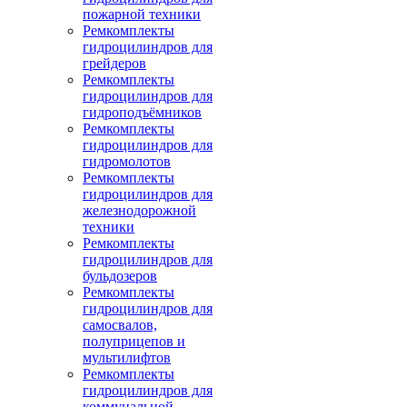
пожарной техники
Ремкомплекты
гидроцилиндров для
грейдеров
Ремкомплекты
гидроцилиндров для
гидроподъёмников
Ремкомплекты
гидроцилиндров для
гидромолотов
Ремкомплекты
гидроцилиндров для
железнодорожной
техники
Ремкомплекты
гидроцилиндров для
бульдозеров
Ремкомплекты
гидроцилиндров для
самосвалов,
полуприцепов и
мультилифтов
Ремкомплекты
гидроцилиндров для
коммунальной