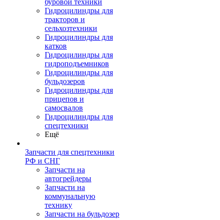
буровой техники
Гидроцилиндры для
тракторов и
сельхозтехники
Гидроцилиндры для
катков
Гидроцилиндры для
гидроподъемников
Гидроцилиндры для
бульдозеров
Гидроцилиндры для
прицепов и
самосвалов
Гидроцилиндры для
спецтехники
Ещё
Запчасти для спецтехники
РФ и СНГ
Запчасти на
автогрейдеры
Запчасти на
коммунальную
технику
Запчасти на бульдозер