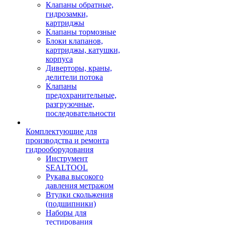
Клапаны обратные,
гидрозамки,
картриджы
Клапаны тормозные
Блоки клапанов,
картриджы, катушки,
корпуса
Диверторы, краны,
делители потока
Клапаны
предохранительные,
разгрузочные,
последовательности
Комплектующие для
производства и ремонта
гидрооборудования
Инструмент
SEALTOOL
Рукава высокого
давления метражом
Втулки скольжения
(подшипники)
Наборы для
тестирования