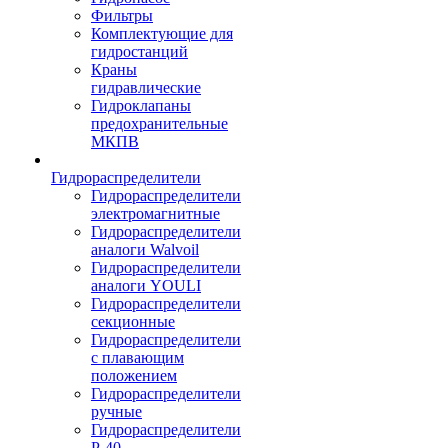
Фильтры
Комплектующие для
гидростанций
Краны
гидравлические
Гидроклапаны
предохранительные
МКПВ
Гидрораспределители
Гидрораспределители
электромагнитные
Гидрораспределители
аналоги Walvoil
Гидрораспределители
аналоги YOULI
Гидрораспределители
секционные
Гидрораспределители
с плавающим
положением
Гидрораспределители
ручные
Гидрораспределители
Р-40