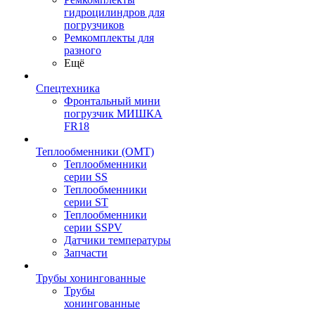
гидроцилиндров для
погрузчиков
Ремкомплекты для
разного
Ещё
Спецтехника
Фронтальный мини
погрузчик МИШКА
FR18
Теплообменники (OMT)
Теплообменники
серии SS
Теплообменники
серии ST
Теплообменники
серии SSPV
Датчики температуры
Запчасти
Трубы хонингованные
Трубы
хонингованные