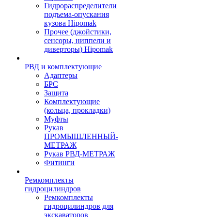
Гидрораспределители
подъема-опускания
кузова Hipomak
Прочее (джойстики,
сенсоры, ниппели и
диверторы) Hipomak
РВД и комплектующие
Адаптеры
БРС
Защита
Комплектующие
(кольца, прокладки)
Муфты
Рукав
ПРОМЫШЛЕННЫЙ-
МЕТРАЖ
Рукав РВД-МЕТРАЖ
Фитинги
Ремкомплекты
гидроцилиндров
Ремкомплекты
гидроцилиндров для
экскаваторов