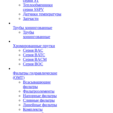
серии ST
Теплообменники
серии SSPV
Датчики температуры
Запчасти
Трубы хонингованные
Трубы
хонингованные
Хромированные прутки
Серия BAC
Серия BATC
Серия BACM
Серия BOC
Фильтры гидравлические
(OMT)
Всасыващющие
фильтры
Фильтроэлементы
Напорные фильтры
Сливные фильтры
Линейные фильтры
Комплекты