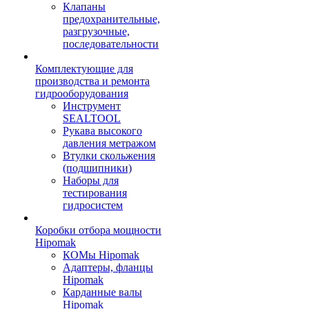
Клапаны
предохранительные,
разгрузочные,
последовательности
Комплектующие для
производства и ремонта
гидрооборудования
Инструмент
SEALTOOL
Рукава высокого
давления метражом
Втулки скольжения
(подшипники)
Наборы для
тестирования
гидросистем
Коробки отбора мощности
Hipomak
КОМы Hipomak
Адаптеры, фланцы
Hipomak
Карданные валы
Hipomak