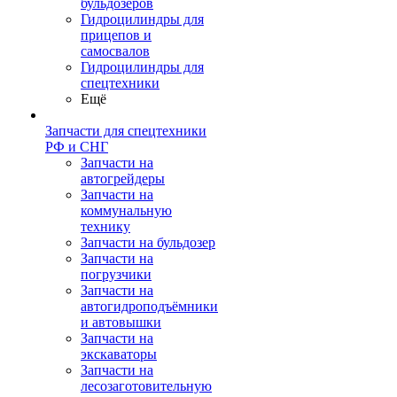
бульдозеров
Гидроцилиндры для
прицепов и
самосвалов
Гидроцилиндры для
спецтехники
Ещё
Запчасти для спецтехники
РФ и СНГ
Запчасти на
автогрейдеры
Запчасти на
коммунальную
технику
Запчасти на бульдозер
Запчасти на
погрузчики
Запчасти на
автогидроподъёмники
и автовышки
Запчасти на
экскаваторы
Запчасти на
лесозаготовительную