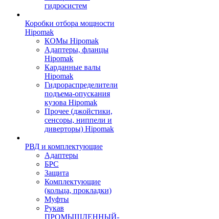
гидросистем
Коробки отбора мощности
Hipomak
КОМы Hipomak
Адаптеры, фланцы
Hipomak
Карданные валы
Hipomak
Гидрораспределители
подъема-опускания
кузова Hipomak
Прочее (джойстики,
сенсоры, ниппели и
диверторы) Hipomak
РВД и комплектующие
Адаптеры
БРС
Защита
Комплектующие
(кольца, прокладки)
Муфты
Рукав
ПРОМЫШЛЕННЫЙ-