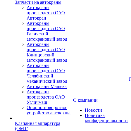
Запчасти на автокраны
Автокраны
производства ОАО
Автокран
Автокраны
производства ОАО
Галичский
автокрановый завод
Автокраны
производства ОАО
Клинцовский
автокрановый завод
Автокраны
производства ОАО
Челябинский
механический завод
Автокраны Машека
Автокраны
производства ОАО
О компании
Угличмаш
Опорно-поворотное
Новости
устройство автокрана
Политика
конфиденциальности
Клапанная аппаратура
(OMT)