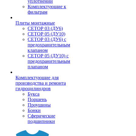
уплотнений
Комплектующие к
фильтрам
Плиты монтажные
CЕТОР 03 (ДУ6)
CЕТОР 05 (ДУ10)
CЕТОР 03 (ДУ6) с
предохранительным
клапаном
CЕТОР 05 (ДУ10) с
предохранительным
плапаном
Комплектующие для
производства и ремонта
гидроцилиндров
Букса
Поршень
Проушины
Бонки
Сферические
подшипники