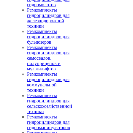
гидромолотов
Ремкомплекты
гидроцилиндров для
железнодорожной
техники
Ремкомплекты
гидроцилиндров для
бульдозеров
Ремкомплекты
гидроцилиндров для
самосвалов,
полуприцепов и
мультилифтов
Ремкомплекты
гидроцилиндров для
коммунальной
техники
Ремкомплекты
гидроцилиндров для
сельскохозяйственной
техники
Ремкомплекты
гидроцилиндров для
гидроманипуляторов
Ремкомплекты