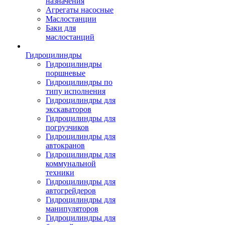
назначения
Агрегаты насосные
Маслостанции
Баки для
маслостанций
Гидроцилиндры
Гидроцилиндры
поршневые
Гидроцилиндры по
типу исполнения
Гидроцилиндры для
экскаваторов
Гидроцилиндры для
погрузчиков
Гидроцилиндры для
автокранов
Гидроцилиндры для
коммунальной
техники
Гидроцилиндры для
автогрейдеров
Гидроцилиндры для
манипуляторов
Гидроцилиндры для