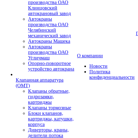
производства ОАО
Клинцовский
автокрановый завод
Автокраны
производства ОАО
Челябинский
механический завод
Автокраны Машека
Автокраны
производства ОАО
О компании
Угличмаш
Опорно-поворотное
Новости
устройство автокрана
Политика
конфиденциальности
Клапанная аппаратура
(OMT)
Клапаны обратные,
гидрозамки,
картриджы
Клапаны тормозные
Блоки клапанов,
картриджы, катушки,
корпуса
Диверторы, краны,
делители потока