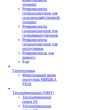
техники
Ремкомплекты
гидроцилиндров для
сельскохозяйственной
техники
Ремкомплекты
гидроцилиндров для
гидроманипуляторов
Ремкомплекты
гидроцилиндров для
погрузчиков
Ремкомплекты для
разного
Ещё
Спецтехника
Фронтальный мини
погрузчик МИШКА
FR18
Теплообменники (OMT)
Теплообменники
серии SS
Теплообменники