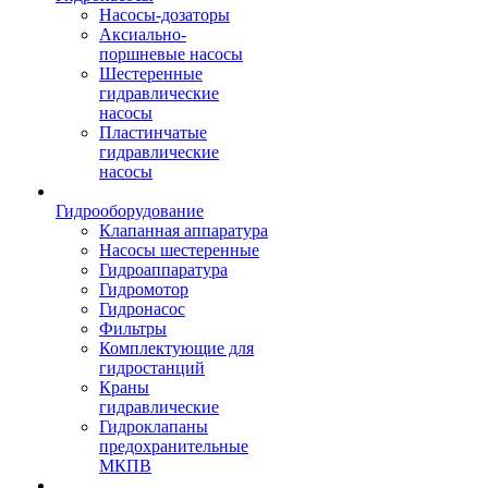
Насосы-дозаторы
Аксиально-
поршневые насосы
Шестеренные
гидравлические
насосы
Пластинчатые
гидравлические
насосы
Гидрооборудование
Клапанная аппаратура
Насосы шестеренные
Гидроаппаратура
Гидромотор
Гидронасос
Фильтры
Комплектующие для
гидростанций
Краны
гидравлические
Гидроклапаны
предохранительные
МКПВ