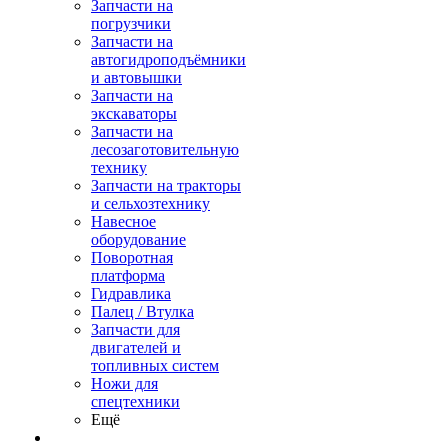
Запчасти на
погрузчики
Запчасти на
автогидроподъёмники
и автовышки
Запчасти на
экскаваторы
Запчасти на
лесозаготовительную
технику
Запчасти на тракторы
и сельхозтехнику
Навесное
оборудование
Поворотная
платформа
Гидравлика
Палец / Втулка
Запчасти для
двигателей и
топливных систем
Ножи для
спецтехники
Ещё