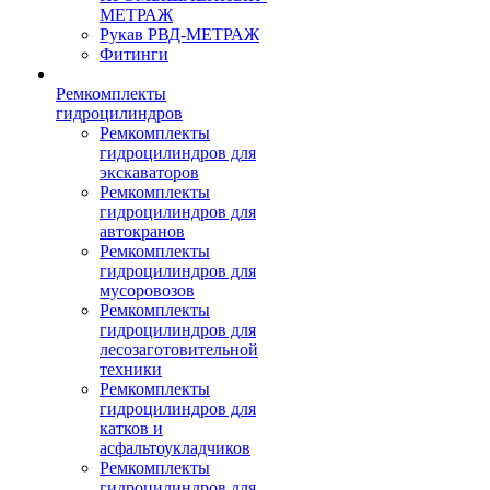
МЕТРАЖ
Рукав РВД-МЕТРАЖ
Фитинги
Ремкомплекты
гидроцилиндров
Ремкомплекты
гидроцилиндров для
экскаваторов
Ремкомплекты
гидроцилиндров для
автокранов
Ремкомплекты
гидроцилиндров для
мусоровозов
Ремкомплекты
гидроцилиндров для
лесозаготовительной
техники
Ремкомплекты
гидроцилиндров для
катков и
асфальтоукладчиков
Ремкомплекты
гидроцилиндров для