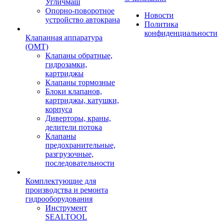
Угличмаш
Опорно-поворотное
Новости
устройство автокрана
Политика
конфиденциальности
Клапанная аппаратура
(OMT)
Клапаны обратные,
гидрозамки,
картриджы
Клапаны тормозные
Блоки клапанов,
картриджы, катушки,
корпуса
Диверторы, краны,
делители потока
Клапаны
предохранительные,
разгрузочные,
последовательности
Комплектующие для
производства и ремонта
гидрооборудования
Инструмент
SEALTOOL