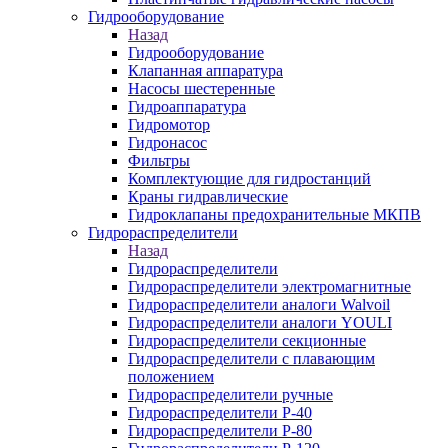
Гидрооборудование
Назад
Гидрооборудование
Клапанная аппаратура
Насосы шестеренные
Гидроаппаратура
Гидромотор
Гидронасос
Фильтры
Комплектующие для гидростанций
Краны гидравлические
Гидроклапаны предохранительные МКПВ
Гидрораспределители
Назад
Гидрораспределители
Гидрораспределители электромагнитные
Гидрораспределители аналоги Walvoil
Гидрораспределители аналоги YOULI
Гидрораспределители секционные
Гидрораспределители с плавающим
положением
Гидрораспределители ручные
Гидрораспределители Р-40
Гидрораспределители Р-80