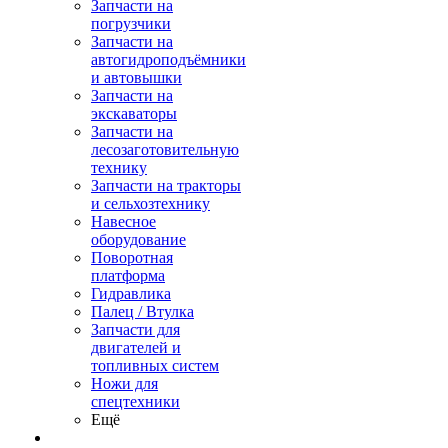
Запчасти на
погрузчики
Запчасти на
автогидроподъёмники
и автовышки
Запчасти на
экскаваторы
Запчасти на
лесозаготовительную
технику
Запчасти на тракторы
и сельхозтехнику
Навесное
оборудование
Поворотная
платформа
Гидравлика
Палец / Втулка
Запчасти для
двигателей и
топливных систем
Ножи для
спецтехники
Ещё