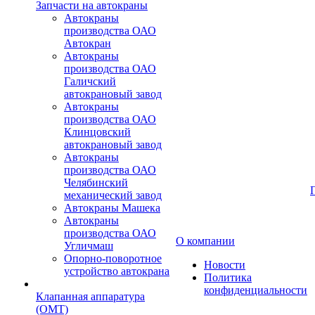
Запчасти на автокраны
Автокраны
производства ОАО
Автокран
Автокраны
производства ОАО
Галичский
автокрановый завод
Автокраны
производства ОАО
Клинцовский
автокрановый завод
Автокраны
производства ОАО
Челябинский
механический завод
Автокраны Машека
Автокраны
производства ОАО
О компании
Угличмаш
Опорно-поворотное
Новости
устройство автокрана
Политика
конфиденциальности
Клапанная аппаратура
(OMT)