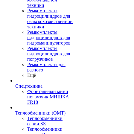
техники
Ремкомплекты
гидроцилиндров для
сельскохозяйственной
техники
Ремкомплекты
гидроцилиндров для
гидроманипуляторов
Ремкомплекты
гидроцилиндров для
погрузчиков
Ремкомплекты для
разного
Ещё
Спецтехника
Фронтальный мини
погрузчик МИШКА
FR18
Теплообменники (OMT)
Теплообменники
серии SS
Теплообменники