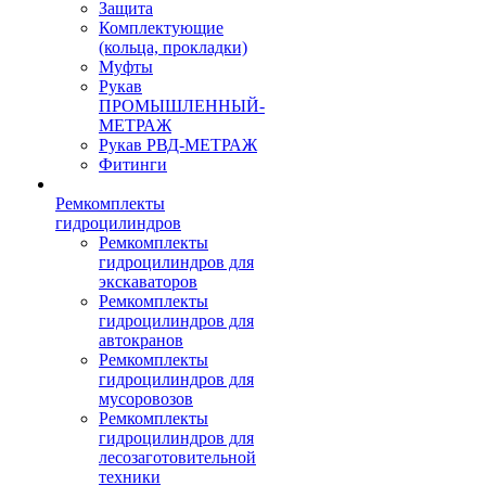
Защита
Комплектующие
(кольца, прокладки)
Муфты
Рукав
ПРОМЫШЛЕННЫЙ-
МЕТРАЖ
Рукав РВД-МЕТРАЖ
Фитинги
Ремкомплекты
гидроцилиндров
Ремкомплекты
гидроцилиндров для
экскаваторов
Ремкомплекты
гидроцилиндров для
автокранов
Ремкомплекты
гидроцилиндров для
мусоровозов
Ремкомплекты
гидроцилиндров для
лесозаготовительной
техники