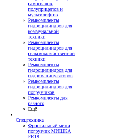
самосвалов,
полуприцепов и
мультилифтов
Ремкомплекты
гидроцилиндров для
коммунальной
техники
Ремкомплекты
гидроцилиндров для
сельскохозяйственной
техники
Ремкомплекты
гидроцилиндров для
гидроманипуляторов
Ремкомплекты
гидроцилиндров для
погрузчиков
Ремкомплекты для
разного
Ещё
Спецтехника
Фронтальный мини
погрузчик МИШКА
FR18