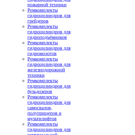
пожарной техники
Ремкомплекты
гидроцилиндров для
грейдеров
Ремкомплекты
гидроцилиндров для
гидроподъёмников
Ремкомплекты
гидроцилиндров для
гидромолотов
Ремкомплекты
гидроцилиндров для
железнодорожной
техники
Ремкомплекты
гидроцилиндров для
бульдозеров
Ремкомплекты
гидроцилиндров для
самосвалов,
полуприцепов и
мультилифтов
Ремкомплекты
гидроцилиндров для
коммунальной