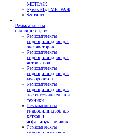
МЕТРАЖ
Рукав РВД-МЕТРАЖ
Фитинги
Ремкомплекты
гидроцилиндров
Ремкомплекты
гидроцилиндров для
экскаваторов
Ремкомплекты
гидроцилиндров для
автокранов
Ремкомплекты
гидроцилиндров для
мусоровозов
Ремкомплекты
гидроцилиндров для
лесозаготовительной
техники
Ремкомплекты
гидроцилиндров для
катков и
асфальтоукладчиков
Ремкомплекты
гидроцилиндров для