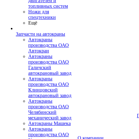
двигателей и
топливных систем
Ножи для
спецтехники
Ещё
Запчасти на автокраны
Автокраны
производства ОАО
Автокран
Автокраны
производства ОАО
Галичский
автокрановый завод
Автокраны
производства ОАО
Клинцовский
автокрановый завод
Автокраны
производства ОАО
Челябинский
механический завод
Автокраны Машека
Автокраны
производства ОАО
О компании