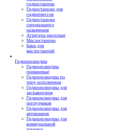
гидростанции
Гидростанции для
гидропрессов
Гидростанции
специального
назначения
Агрегаты насосные
Маслостанции
Баки для
маслостанций
Гидроцилиндры
Гидроцилиндры
поршневые
Гидроцилиндры по
типу исполнения
Гидроцилиндры для
экскаваторов
Гидроцилиндры для
погрузчиков
Гидроцилиндры для
автокранов
Гидроцилиндры для
коммунальной
техники