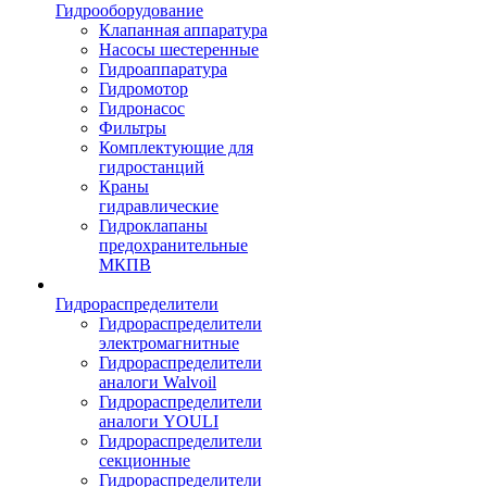
Гидрооборудование
Клапанная аппаратура
Насосы шестеренные
Гидроаппаратура
Гидромотор
Гидронасос
Фильтры
Комплектующие для
гидростанций
Краны
гидравлические
Гидроклапаны
предохранительные
МКПВ
Гидрораспределители
Гидрораспределители
электромагнитные
Гидрораспределители
аналоги Walvoil
Гидрораспределители
аналоги YOULI
Гидрораспределители
секционные
Гидрораспределители