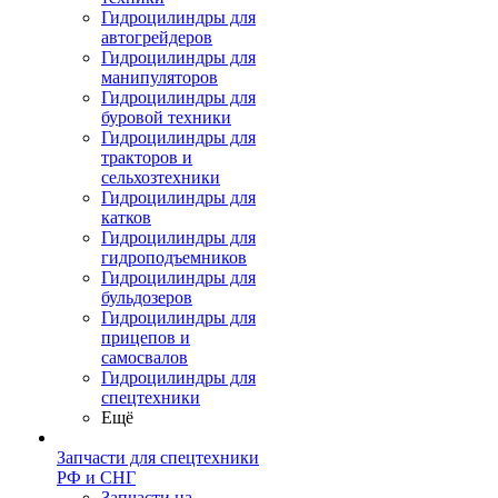
Гидроцилиндры для
автогрейдеров
Гидроцилиндры для
манипуляторов
Гидроцилиндры для
буровой техники
Гидроцилиндры для
тракторов и
сельхозтехники
Гидроцилиндры для
катков
Гидроцилиндры для
гидроподъемников
Гидроцилиндры для
бульдозеров
Гидроцилиндры для
прицепов и
самосвалов
Гидроцилиндры для
спецтехники
Ещё
Запчасти для спецтехники
РФ и СНГ
Запчасти на