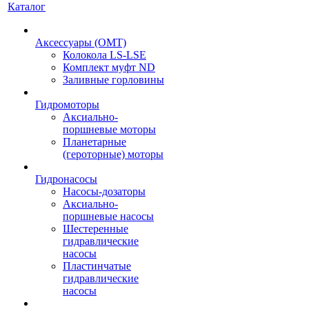
Каталог
Аксессуары (OMT)
Колокола LS-LSE
Комплект муфт ND
Заливные горловины
Гидромоторы
Аксиально-
поршневые моторы
Планетарные
(героторные) моторы
Гидронасосы
Насосы-дозаторы
Аксиально-
поршневые насосы
Шестеренные
гидравлические
насосы
Пластинчатые
гидравлические
насосы