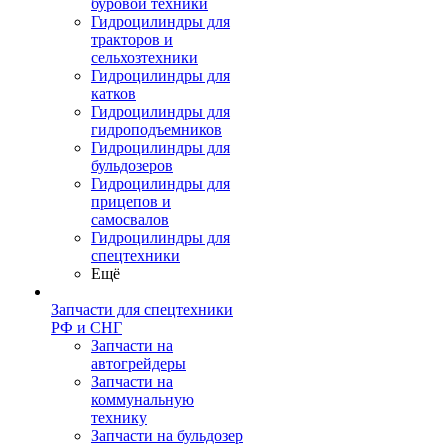
буровой техники
Гидроцилиндры для
тракторов и
сельхозтехники
Гидроцилиндры для
катков
Гидроцилиндры для
гидроподъемников
Гидроцилиндры для
бульдозеров
Гидроцилиндры для
прицепов и
самосвалов
Гидроцилиндры для
спецтехники
Ещё
Запчасти для спецтехники
РФ и СНГ
Запчасти на
автогрейдеры
Запчасти на
коммунальную
технику
Запчасти на бульдозер