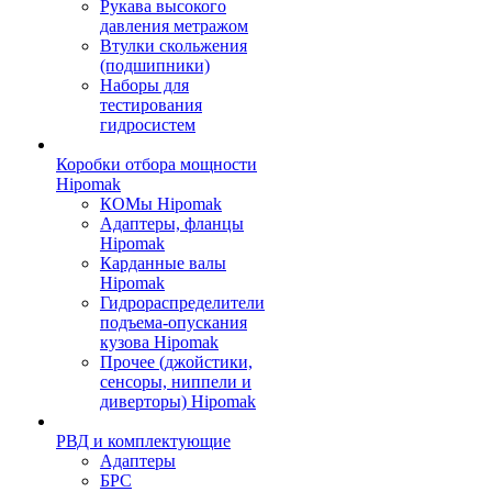
Рукава высокого
давления метражом
Втулки скольжения
(подшипники)
Наборы для
тестирования
гидросистем
Коробки отбора мощности
Hipomak
КОМы Hipomak
Адаптеры, фланцы
Hipomak
Карданные валы
Hipomak
Гидрораспределители
подъема-опускания
кузова Hipomak
Прочее (джойстики,
сенсоры, ниппели и
диверторы) Hipomak
РВД и комплектующие
Адаптеры
БРС