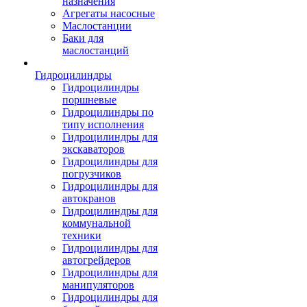
назначения
Агрегаты насосные
Маслостанции
Баки для
маслостанций
Гидроцилиндры
Гидроцилиндры
поршневые
Гидроцилиндры по
типу исполнения
Гидроцилиндры для
экскаваторов
Гидроцилиндры для
погрузчиков
Гидроцилиндры для
автокранов
Гидроцилиндры для
коммунальной
техники
Гидроцилиндры для
автогрейдеров
Гидроцилиндры для
манипуляторов
Гидроцилиндры для