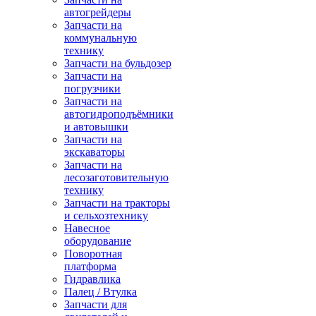
автогрейдеры
Запчасти на
коммунальную
технику
Запчасти на бульдозер
Запчасти на
погрузчики
Запчасти на
автогидроподъёмники
и автовышки
Запчасти на
экскаваторы
Запчасти на
лесозаготовительную
технику
Запчасти на тракторы
и сельхозтехнику
Навесное
оборудование
Поворотная
платформа
Гидравлика
Палец / Втулка
Запчасти для