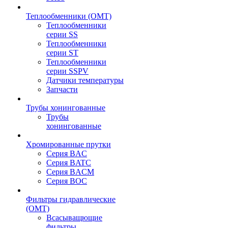
Теплообменники (OMT)
Теплообменники
серии SS
Теплообменники
серии ST
Теплообменники
серии SSPV
Датчики температуры
Запчасти
Трубы хонингованные
Трубы
хонингованные
Хромированные прутки
Серия BAC
Серия BATC
Серия BACM
Серия BOC
Фильтры гидравлические
(OMT)
Всасыващющие
фильтры