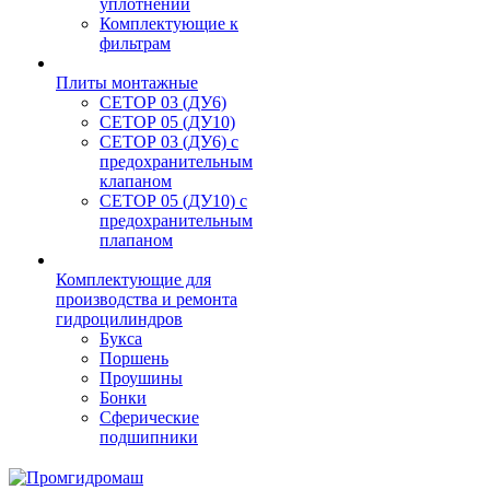
уплотнений
Комплектующие к
фильтрам
Плиты монтажные
CЕТОР 03 (ДУ6)
CЕТОР 05 (ДУ10)
CЕТОР 03 (ДУ6) с
предохранительным
клапаном
CЕТОР 05 (ДУ10) с
предохранительным
плапаном
Комплектующие для
производства и ремонта
гидроцилиндров
Букса
Поршень
Проушины
Бонки
Сферические
подшипники