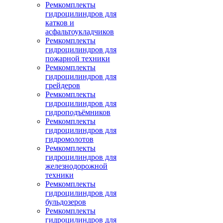
Ремкомплекты
гидроцилиндров для
катков и
асфальтоукладчиков
Ремкомплекты
гидроцилиндров для
пожарной техники
Ремкомплекты
гидроцилиндров для
грейдеров
Ремкомплекты
гидроцилиндров для
гидроподъёмников
Ремкомплекты
гидроцилиндров для
гидромолотов
Ремкомплекты
гидроцилиндров для
железнодорожной
техники
Ремкомплекты
гидроцилиндров для
бульдозеров
Ремкомплекты
гидроцилиндров для