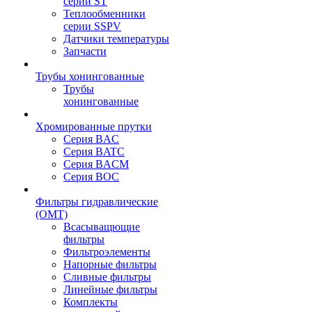
серии ST
Теплообменники
серии SSPV
Датчики температуры
Запчасти
Трубы хонингованные
Трубы
хонингованные
Хромированные прутки
Серия BAC
Серия BATC
Серия BACM
Серия BOC
Фильтры гидравлические
(OMT)
Всасыващющие
фильтры
Фильтроэлементы
Напорные фильтры
Сливные фильтры
Линейные фильтры
Комплекты