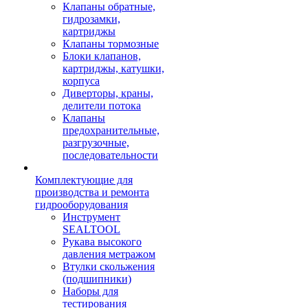
Клапаны обратные,
гидрозамки,
картриджы
Клапаны тормозные
Блоки клапанов,
картриджы, катушки,
корпуса
Диверторы, краны,
делители потока
Клапаны
предохранительные,
разгрузочные,
последовательности
Комплектующие для
производства и ремонта
гидрооборудования
Инструмент
SEALTOOL
Рукава высокого
давления метражом
Втулки скольжения
(подшипники)
Наборы для
тестирования