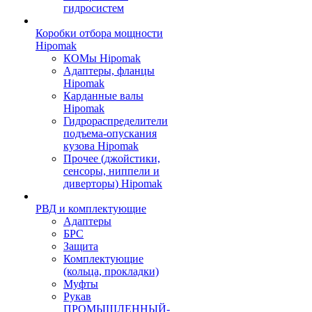
гидросистем
Коробки отбора мощности
Hipomak
КОМы Hipomak
Адаптеры, фланцы
Hipomak
Карданные валы
Hipomak
Гидрораспределители
подъема-опускания
кузова Hipomak
Прочее (джойстики,
сенсоры, ниппели и
диверторы) Hipomak
РВД и комплектующие
Адаптеры
БРС
Защита
Комплектующие
(кольца, прокладки)
Муфты
Рукав
ПРОМЫШЛЕННЫЙ-