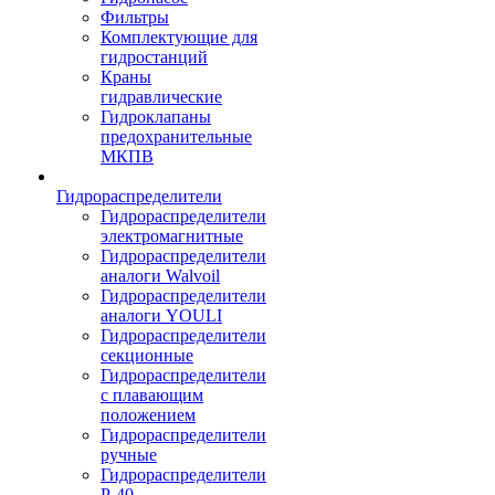
Фильтры
Комплектующие для
гидростанций
Краны
гидравлические
Гидроклапаны
предохранительные
МКПВ
Гидрораспределители
Гидрораспределители
электромагнитные
Гидрораспределители
аналоги Walvoil
Гидрораспределители
аналоги YOULI
Гидрораспределители
секционные
Гидрораспределители
с плавающим
положением
Гидрораспределители
ручные
Гидрораспределители
Р-40