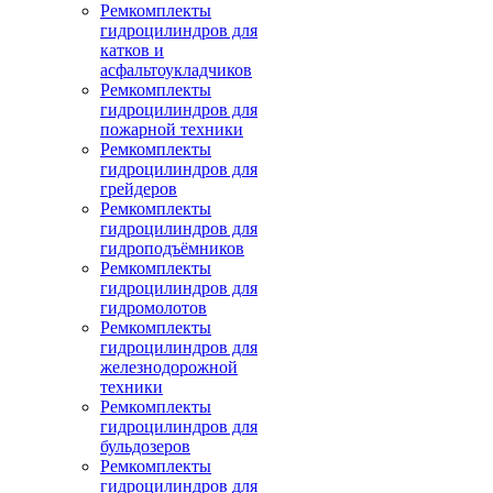
Ремкомплекты
гидроцилиндров для
катков и
асфальтоукладчиков
Ремкомплекты
гидроцилиндров для
пожарной техники
Ремкомплекты
гидроцилиндров для
грейдеров
Ремкомплекты
гидроцилиндров для
гидроподъёмников
Ремкомплекты
гидроцилиндров для
гидромолотов
Ремкомплекты
гидроцилиндров для
железнодорожной
техники
Ремкомплекты
гидроцилиндров для
бульдозеров
Ремкомплекты
гидроцилиндров для