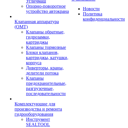
Угличмаш
Опорно-поворотное
Новости
устройство автокрана
Политика
конфиденциальности
Клапанная аппаратура
(OMT)
Клапаны обратные,
гидрозамки,
картриджы
Клапаны тормозные
Блоки клапанов,
картриджы, катушки,
корпуса
Диверторы, краны,
делители потока
Клапаны
предохранительные,
разгрузочные,
последовательности
Комплектующие для
производства и ремонта
гидрооборудования
Инструмент
SEALTOOL