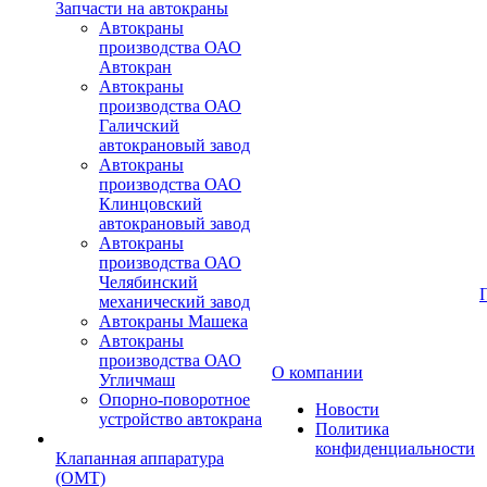
Запчасти на автокраны
Автокраны
производства ОАО
Автокран
Автокраны
производства ОАО
Галичский
автокрановый завод
Автокраны
производства ОАО
Клинцовский
автокрановый завод
Автокраны
производства ОАО
Челябинский
механический завод
Автокраны Машека
Автокраны
производства ОАО
О компании
Угличмаш
Опорно-поворотное
Новости
устройство автокрана
Политика
конфиденциальности
Клапанная аппаратура
(OMT)