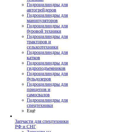
Гидроцилиндры для
автогрейдеров
Гидроцилиндры для
манипуляторов
Гидроцилиндры для
буровой техники
Гидроцилиндры для
тракторов и
сельхозтехники
Гидроцилиндры для
катков
Гидроцилиндры для
гидроподъемников
Гидроцилиндры для
бульдозеров
Гидроцилиндры для
прицепов и
самосвалов
Гидроцилиндры для
спецтехники
Ещё
Запчасти для спецтехники
РФ и СНГ
Запчасти на