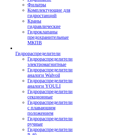
Фильтры
Комплектующие для
гидростанций
Краны
гидравлические
Гидроклапаны
предохранительные
МКПВ
Гидрораспределители
Гидрораспределители
электромагнитные
Гидрораспределители
аналоги Walvoil
Гидрораспределители
аналоги YOULI
Гидрораспределители
секционные
Гидрораспределители
с плавающим
положением
Гидрораспределители
ручные
Гидрораспределители
Р-40