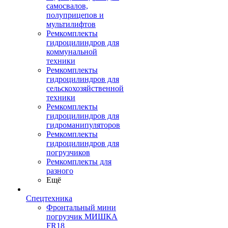
самосвалов,
полуприцепов и
мультилифтов
Ремкомплекты
гидроцилиндров для
коммунальной
техники
Ремкомплекты
гидроцилиндров для
сельскохозяйственной
техники
Ремкомплекты
гидроцилиндров для
гидроманипуляторов
Ремкомплекты
гидроцилиндров для
погрузчиков
Ремкомплекты для
разного
Ещё
Спецтехника
Фронтальный мини
погрузчик МИШКА
FR18