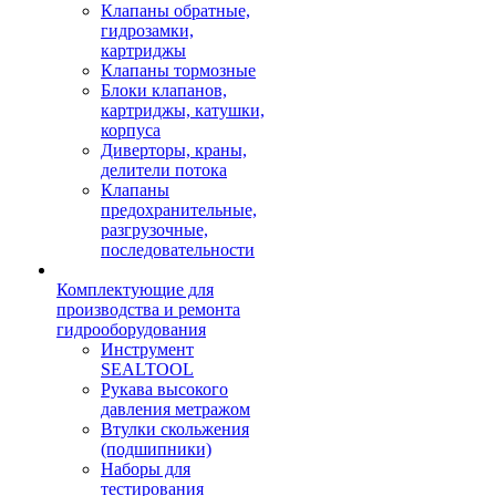
Клапаны обратные,
гидрозамки,
картриджы
Клапаны тормозные
Блоки клапанов,
картриджы, катушки,
корпуса
Диверторы, краны,
делители потока
Клапаны
предохранительные,
разгрузочные,
последовательности
Комплектующие для
производства и ремонта
гидрооборудования
Инструмент
SEALTOOL
Рукава высокого
давления метражом
Втулки скольжения
(подшипники)
Наборы для
тестирования