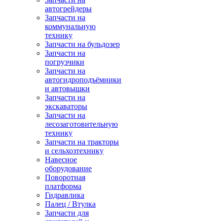
автогрейдеры
Запчасти на
коммунальную
технику
Запчасти на бульдозер
Запчасти на
погрузчики
Запчасти на
автогидроподъёмники
и автовышки
Запчасти на
экскаваторы
Запчасти на
лесозаготовительную
технику
Запчасти на тракторы
и сельхозтехнику
Навесное
оборудование
Поворотная
платформа
Гидравлика
Палец / Втулка
Запчасти для