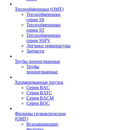
Теплообменники (OMT)
Теплообменники
серии SS
Теплообменники
серии ST
Теплообменники
серии SSPV
Датчики температуры
Запчасти
Трубы хонингованные
Трубы
хонингованные
Хромированные прутки
Серия BAC
Серия BATC
Серия BACM
Серия BOC
Фильтры гидравлические
(OMT)
Всасыващющие
фильтры