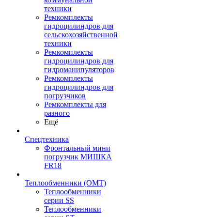
техники
Ремкомплекты
гидроцилиндров для
сельскохозяйственной
техники
Ремкомплекты
гидроцилиндров для
гидроманипуляторов
Ремкомплекты
гидроцилиндров для
погрузчиков
Ремкомплекты для
разного
Ещё
Спецтехника
Фронтальный мини
погрузчик МИШКА
FR18
Теплообменники (OMT)
Теплообменники
серии SS
Теплообменники