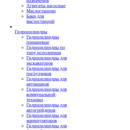
назначения
Агрегаты насосные
Маслостанции
Баки для
маслостанций
Гидроцилиндры
Гидроцилиндры
поршневые
Гидроцилиндры по
типу исполнения
Гидроцилиндры для
экскаваторов
Гидроцилиндры для
погрузчиков
Гидроцилиндры для
автокранов
Гидроцилиндры для
коммунальной
техники
Гидроцилиндры для
автогрейдеров
Гидроцилиндры для
манипуляторов
Гидроцилиндры для