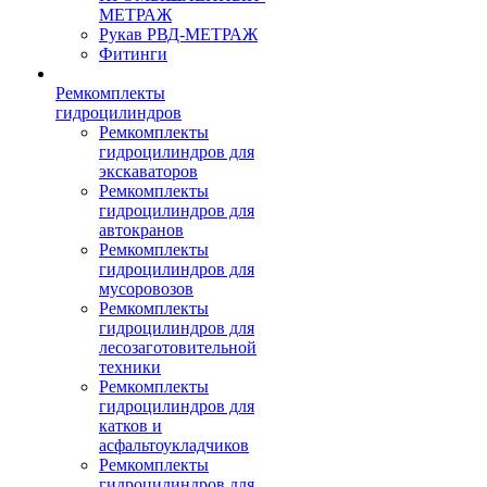
МЕТРАЖ
Рукав РВД-МЕТРАЖ
Фитинги
Ремкомплекты
гидроцилиндров
Ремкомплекты
гидроцилиндров для
экскаваторов
Ремкомплекты
гидроцилиндров для
автокранов
Ремкомплекты
гидроцилиндров для
мусоровозов
Ремкомплекты
гидроцилиндров для
лесозаготовительной
техники
Ремкомплекты
гидроцилиндров для
катков и
асфальтоукладчиков
Ремкомплекты
гидроцилиндров для