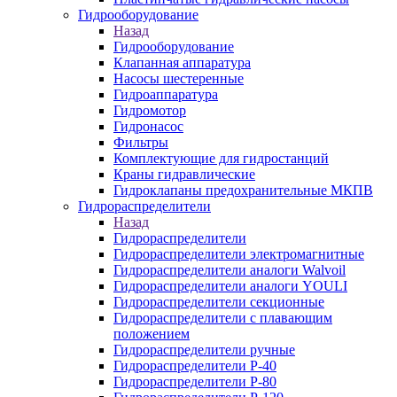
Гидрооборудование
Назад
Гидрооборудование
Клапанная аппаратура
Насосы шестеренные
Гидроаппаратура
Гидромотор
Гидронасос
Фильтры
Комплектующие для гидростанций
Краны гидравлические
Гидроклапаны предохранительные МКПВ
Гидрораспределители
Назад
Гидрораспределители
Гидрораспределители электромагнитные
Гидрораспределители аналоги Walvoil
Гидрораспределители аналоги YOULI
Гидрораспределители секционные
Гидрораспределители с плавающим
положением
Гидрораспределители ручные
Гидрораспределители Р-40
Гидрораспределители Р-80