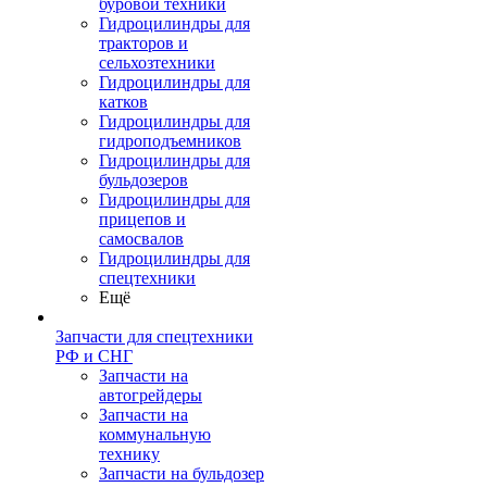
буровой техники
Гидроцилиндры для
тракторов и
сельхозтехники
Гидроцилиндры для
катков
Гидроцилиндры для
гидроподъемников
Гидроцилиндры для
бульдозеров
Гидроцилиндры для
прицепов и
самосвалов
Гидроцилиндры для
спецтехники
Ещё
Запчасти для спецтехники
РФ и СНГ
Запчасти на
автогрейдеры
Запчасти на
коммунальную
технику
Запчасти на бульдозер