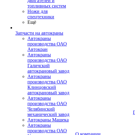
двигателей и
топливных систем
Ножи для
спецтехники
Ещё
Запчасти на автокраны
Автокраны
производства ОАО
Автокран
Автокраны
производства ОАО
Галичский
автокрановый завод
Автокраны
производства ОАО
Клинцовский
автокрановый завод
Автокраны
производства ОАО
Челябинский
механический завод
Автокраны Машека
Автокраны
производства ОАО
О компании