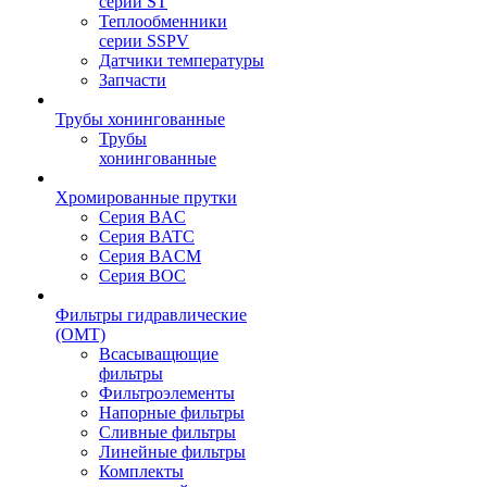
серии ST
Теплообменники
серии SSPV
Датчики температуры
Запчасти
Трубы хонингованные
Трубы
хонингованные
Хромированные прутки
Серия BAC
Серия BATC
Серия BACM
Серия BOC
Фильтры гидравлические
(OMT)
Всасыващющие
фильтры
Фильтроэлементы
Напорные фильтры
Сливные фильтры
Линейные фильтры
Комплекты