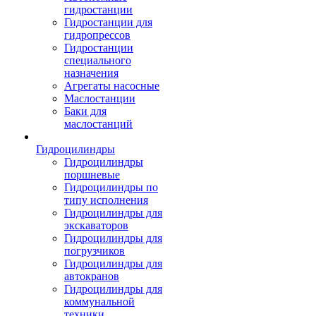
гидростанции
Гидростанции для
гидропрессов
Гидростанции
специального
назначения
Агрегаты насосные
Маслостанции
Баки для
маслостанций
Гидроцилиндры
Гидроцилиндры
поршневые
Гидроцилиндры по
типу исполнения
Гидроцилиндры для
экскаваторов
Гидроцилиндры для
погрузчиков
Гидроцилиндры для
автокранов
Гидроцилиндры для
коммунальной
техники