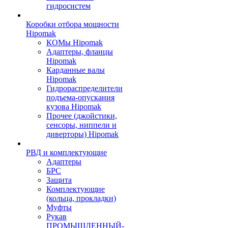
гидросистем
Коробки отбора мощности
Hipomak
КОМы Hipomak
Адаптеры, фланцы
Hipomak
Карданные валы
Hipomak
Гидрораспределители
подъема-опускания
кузова Hipomak
Прочее (джойстики,
сенсоры, ниппели и
диверторы) Hipomak
РВД и комплектующие
Адаптеры
БРС
Защита
Комплектующие
(кольца, прокладки)
Муфты
Рукав
ПРОМЫШЛЕННЫЙ-