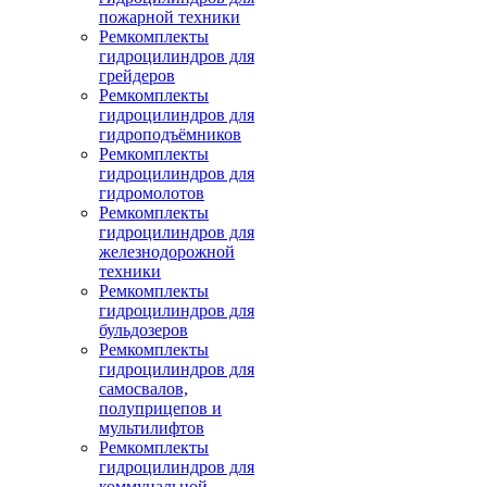
пожарной техники
Ремкомплекты
гидроцилиндров для
грейдеров
Ремкомплекты
гидроцилиндров для
гидроподъёмников
Ремкомплекты
гидроцилиндров для
гидромолотов
Ремкомплекты
гидроцилиндров для
железнодорожной
техники
Ремкомплекты
гидроцилиндров для
бульдозеров
Ремкомплекты
гидроцилиндров для
самосвалов,
полуприцепов и
мультилифтов
Ремкомплекты
гидроцилиндров для
коммунальной