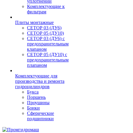
уплотнений
Комплектующие к
фильтрам
Плиты монтажные
CЕТОР 03 (ДУ6)
CЕТОР 05 (ДУ10)
CЕТОР 03 (ДУ6) с
предохранительным
клапаном
CЕТОР 05 (ДУ10) с
предохранительным
плапаном
Комплектующие для
производства и ремонта
гидроцилиндров
Букса
Поршень
Проушины
Бонки
Сферические
подшипники