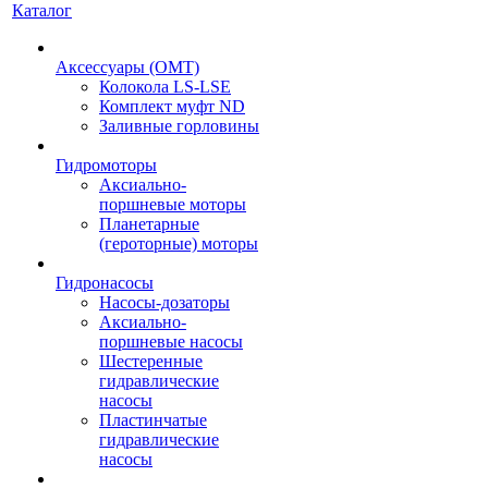
Каталог
Аксессуары (OMT)
Колокола LS-LSE
Комплект муфт ND
Заливные горловины
Гидромоторы
Аксиально-
поршневые моторы
Планетарные
(героторные) моторы
Гидронасосы
Насосы-дозаторы
Аксиально-
поршневые насосы
Шестеренные
гидравлические
насосы
Пластинчатые
гидравлические
насосы