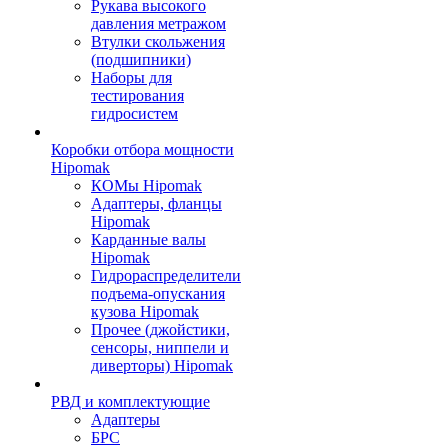
Рукава высокого
давления метражом
Втулки скольжения
(подшипники)
Наборы для
тестирования
гидросистем
Коробки отбора мощности
Hipomak
КОМы Hipomak
Адаптеры, фланцы
Hipomak
Карданные валы
Hipomak
Гидрораспределители
подъема-опускания
кузова Hipomak
Прочее (джойстики,
сенсоры, ниппели и
диверторы) Hipomak
РВД и комплектующие
Адаптеры
БРС