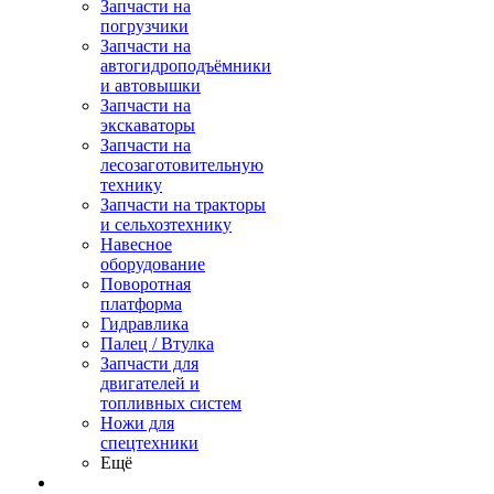
Запчасти на
погрузчики
Запчасти на
автогидроподъёмники
и автовышки
Запчасти на
экскаваторы
Запчасти на
лесозаготовительную
технику
Запчасти на тракторы
и сельхозтехнику
Навесное
оборудование
Поворотная
платформа
Гидравлика
Палец / Втулка
Запчасти для
двигателей и
топливных систем
Ножи для
спецтехники
Ещё