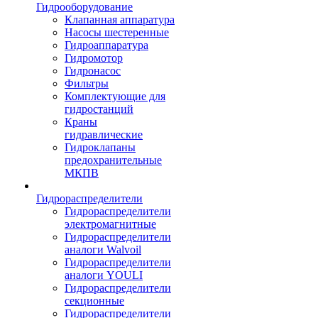
Гидрооборудование
Клапанная аппаратура
Насосы шестеренные
Гидроаппаратура
Гидромотор
Гидронасос
Фильтры
Комплектующие для
гидростанций
Краны
гидравлические
Гидроклапаны
предохранительные
МКПВ
Гидрораспределители
Гидрораспределители
электромагнитные
Гидрораспределители
аналоги Walvoil
Гидрораспределители
аналоги YOULI
Гидрораспределители
секционные
Гидрораспределители