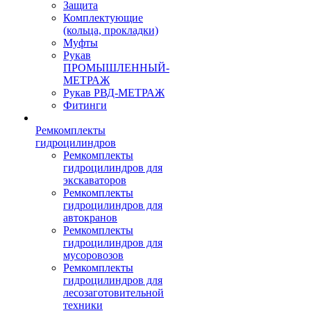
Защита
Комплектующие
(кольца, прокладки)
Муфты
Рукав
ПРОМЫШЛЕННЫЙ-
МЕТРАЖ
Рукав РВД-МЕТРАЖ
Фитинги
Ремкомплекты
гидроцилиндров
Ремкомплекты
гидроцилиндров для
экскаваторов
Ремкомплекты
гидроцилиндров для
автокранов
Ремкомплекты
гидроцилиндров для
мусоровозов
Ремкомплекты
гидроцилиндров для
лесозаготовительной
техники