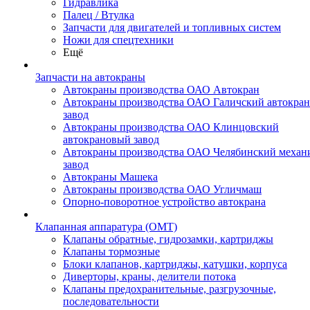
Гидравлика
Палец / Втулка
Запчасти для двигателей и топливных систем
Ножи для спецтехники
Ещё
Запчасти на автокраны
Автокраны производства ОАО Автокран
Автокраны производства ОАО Галичский автокра
завод
Автокраны производства ОАО Клинцовский
автокрановый завод
Автокраны производства ОАО Челябинский механ
завод
Автокраны Машека
Автокраны производства ОАО Угличмаш
Опорно-поворотное устройство автокрана
Клапанная аппаратура (OMT)
Клапаны обратные, гидрозамки, картриджы
Клапаны тормозные
Блоки клапанов, картриджы, катушки, корпуса
Диверторы, краны, делители потока
Клапаны предохранительные, разгрузочные,
последовательности