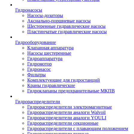
Гидронасосы
Насосы-дозаторы
Аксиально-поршневые насосы
Шестеренные гидравлические насосы
Пластинчатые гидравлические насосы
Гидрооборудование
Клапанная аппаратура
Насосы шестеренные
Гидроаппаратура
Гидромотор
Гидронасос
Фильтры
Комплектующие для гидростанций
Краны гидравлические
Гидроклапаны предохранительные МКПВ
Гидрораспределители
Гидрораспределители электромагнитные
Гидрораспределители аналоги Walvoil
Гидрораспределители аналоги YOULI
Гидрораспределители секционные
Гидрораспределители с плавающим положением
Гидрораспределители ручные