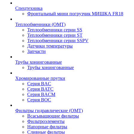
Спецтехника
Фронтальный мини погрузчик МИШКА FR18
Теплообменники (OMT)
Теплообменники серии SS
Теплообменники серии ST
Теплообменники серии SSPV
Датчики температуры
Запчасти
Трубы хонингованные
Трубы хонингованные
Хромированные прутки
Серия BAC
Серия BATC
Серия BACM
Серия BOC
Фильтры гидравлические (OMT)
Всасыващющие фильтры
Фильтроэлементы
Напорные фильтры
Сливные фильтры