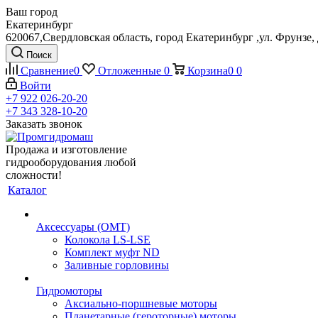
Ваш город
Екатеринбург
620067,Свердловская область, город Екатеринбург ,ул. Фрунзе, 
Поиск
Сравнение
0
Отложенные
0
Корзина
0
0
Войти
+7 922 026-20-20
+7 343 328-10-20
Заказать звонок
Продажа и изготовление
гидрооборудования любой
сложности!
Каталог
Аксессуары (OMT)
Колокола LS-LSE
Комплект муфт ND
Заливные горловины
Гидромоторы
Аксиально-поршневые моторы
Планетарные (героторные) моторы