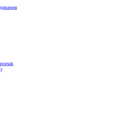
дования
ipomak
)