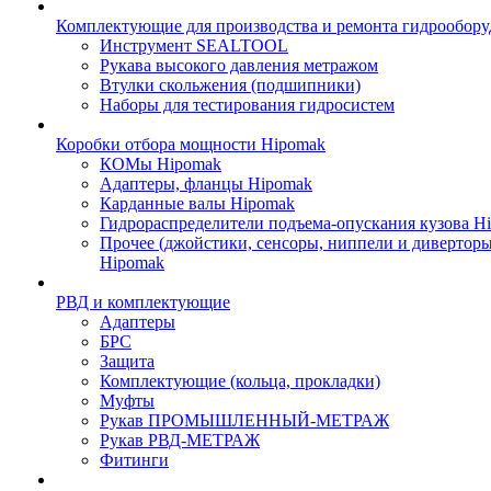
Комплектующие для производства и ремонта гидрообору
Инструмент SEALTOOL
Рукава высокого давления метражом
Втулки скольжения (подшипники)
Наборы для тестирования гидросистем
Коробки отбора мощности Hipomak
КОМы Hipomak
Адаптеры, фланцы Hipomak
Карданные валы Hipomak
Гидрораспределители подъема-опускания кузова H
Прочее (джойстики, сенсоры, ниппели и диверторы
Hipomak
РВД и комплектующие
Адаптеры
БРС
Защита
Комплектующие (кольца, прокладки)
Муфты
Рукав ПРОМЫШЛЕННЫЙ-МЕТРАЖ
Рукав РВД-МЕТРАЖ
Фитинги