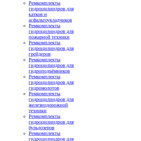
Ремкомплекты
гидроцилиндров для
катков и
асфальтоукладчиков
Ремкомплекты
гидроцилиндров для
пожарной техники
Ремкомплекты
гидроцилиндров для
грейдеров
Ремкомплекты
гидроцилиндров для
гидроподъёмников
Ремкомплекты
гидроцилиндров для
гидромолотов
Ремкомплекты
гидроцилиндров для
железнодорожной
техники
Ремкомплекты
гидроцилиндров для
бульдозеров
Ремкомплекты
гидроцилиндров для