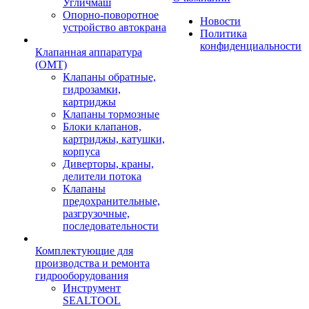
Угличмаш
Опорно-поворотное
Новости
устройство автокрана
Политика
конфиденциальности
Клапанная аппаратура
(OMT)
Клапаны обратные,
гидрозамки,
картриджы
Клапаны тормозные
Блоки клапанов,
картриджы, катушки,
корпуса
Диверторы, краны,
делители потока
Клапаны
предохранительные,
разгрузочные,
последовательности
Комплектующие для
производства и ремонта
гидрооборудования
Инструмент
SEALTOOL