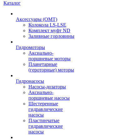
Каталог
Аксессуары (OMT)
Колокола LS-LSE
Комплект муфт ND
Заливные горловины
Гидромоторы
Аксиально-
поршневые моторы
Планетарные
(героторные) моторы
Гидронасосы
Насосы-дозаторы
Аксиально-
поршневые насосы
Шестеренные
гидравлические
насосы
Пластинчатые
гидравлические
насосы