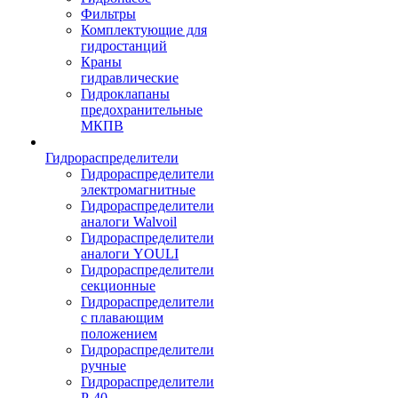
Фильтры
Комплектующие для
гидростанций
Краны
гидравлические
Гидроклапаны
предохранительные
МКПВ
Гидрораспределители
Гидрораспределители
электромагнитные
Гидрораспределители
аналоги Walvoil
Гидрораспределители
аналоги YOULI
Гидрораспределители
секционные
Гидрораспределители
с плавающим
положением
Гидрораспределители
ручные
Гидрораспределители
Р-40