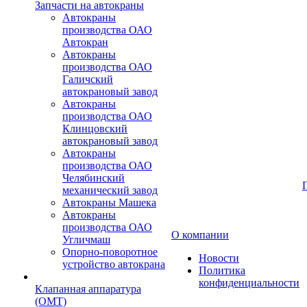
Запчасти на автокраны
Автокраны
производства ОАО
Автокран
Автокраны
производства ОАО
Галичский
автокрановый завод
Автокраны
производства ОАО
Клинцовский
автокрановый завод
Автокраны
производства ОАО
Челябинский
механический завод
Автокраны Машека
Автокраны
производства ОАО
О компании
Угличмаш
Опорно-поворотное
Новости
устройство автокрана
Политика
конфиденциальности
Клапанная аппаратура
(OMT)