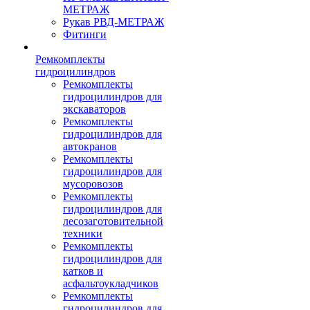
МЕТРАЖ
Рукав РВД-МЕТРАЖ
Фитинги
Ремкомплекты
гидроцилиндров
Ремкомплекты
гидроцилиндров для
экскаваторов
Ремкомплекты
гидроцилиндров для
автокранов
Ремкомплекты
гидроцилиндров для
мусоровозов
Ремкомплекты
гидроцилиндров для
лесозаготовительной
техники
Ремкомплекты
гидроцилиндров для
катков и
асфальтоукладчиков
Ремкомплекты
гидроцилиндров для