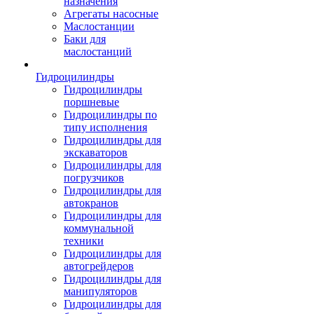
назначения
Агрегаты насосные
Маслостанции
Баки для
маслостанций
Гидроцилиндры
Гидроцилиндры
поршневые
Гидроцилиндры по
типу исполнения
Гидроцилиндры для
экскаваторов
Гидроцилиндры для
погрузчиков
Гидроцилиндры для
автокранов
Гидроцилиндры для
коммунальной
техники
Гидроцилиндры для
автогрейдеров
Гидроцилиндры для
манипуляторов
Гидроцилиндры для