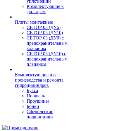
уплотнений
Комплектующие к
фильтрам
Плиты монтажные
CЕТОР 03 (ДУ6)
CЕТОР 05 (ДУ10)
CЕТОР 03 (ДУ6) с
предохранительным
клапаном
CЕТОР 05 (ДУ10) с
предохранительным
плапаном
Комплектующие для
производства и ремонта
гидроцилиндров
Букса
Поршень
Проушины
Бонки
Сферические
подшипники