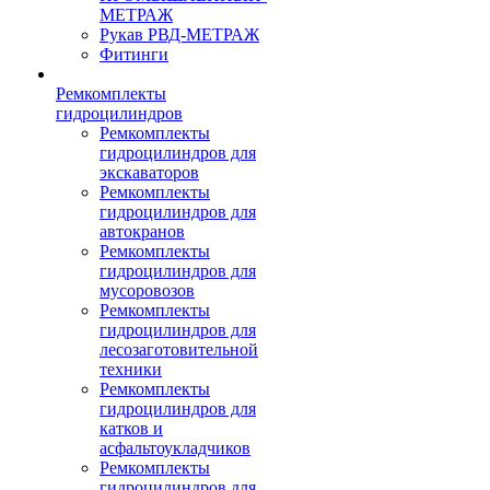
МЕТРАЖ
Рукав РВД-МЕТРАЖ
Фитинги
Ремкомплекты
гидроцилиндров
Ремкомплекты
гидроцилиндров для
экскаваторов
Ремкомплекты
гидроцилиндров для
автокранов
Ремкомплекты
гидроцилиндров для
мусоровозов
Ремкомплекты
гидроцилиндров для
лесозаготовительной
техники
Ремкомплекты
гидроцилиндров для
катков и
асфальтоукладчиков
Ремкомплекты
гидроцилиндров для