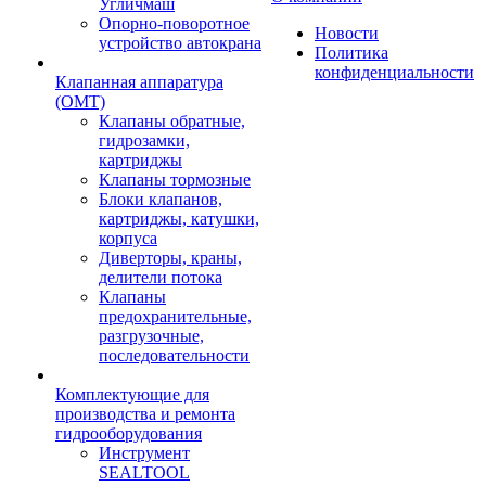
Угличмаш
Опорно-поворотное
Новости
устройство автокрана
Политика
конфиденциальности
Клапанная аппаратура
(OMT)
Клапаны обратные,
гидрозамки,
картриджы
Клапаны тормозные
Блоки клапанов,
картриджы, катушки,
корпуса
Диверторы, краны,
делители потока
Клапаны
предохранительные,
разгрузочные,
последовательности
Комплектующие для
производства и ремонта
гидрооборудования
Инструмент
SEALTOOL