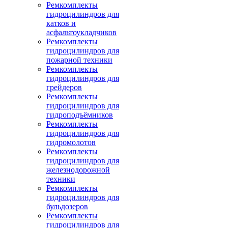
Ремкомплекты
гидроцилиндров для
катков и
асфальтоукладчиков
Ремкомплекты
гидроцилиндров для
пожарной техники
Ремкомплекты
гидроцилиндров для
грейдеров
Ремкомплекты
гидроцилиндров для
гидроподъёмников
Ремкомплекты
гидроцилиндров для
гидромолотов
Ремкомплекты
гидроцилиндров для
железнодорожной
техники
Ремкомплекты
гидроцилиндров для
бульдозеров
Ремкомплекты
гидроцилиндров для