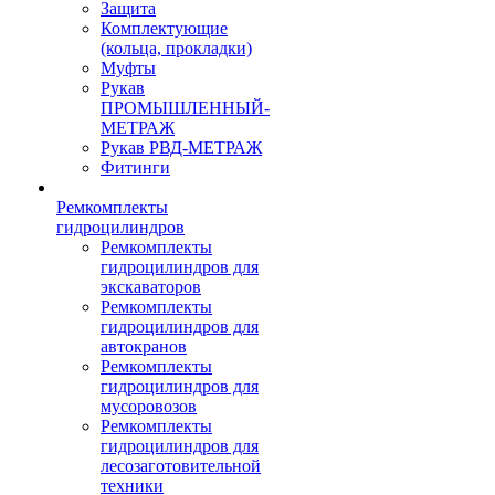
Защита
Комплектующие
(кольца, прокладки)
Муфты
Рукав
ПРОМЫШЛЕННЫЙ-
МЕТРАЖ
Рукав РВД-МЕТРАЖ
Фитинги
Ремкомплекты
гидроцилиндров
Ремкомплекты
гидроцилиндров для
экскаваторов
Ремкомплекты
гидроцилиндров для
автокранов
Ремкомплекты
гидроцилиндров для
мусоровозов
Ремкомплекты
гидроцилиндров для
лесозаготовительной
техники