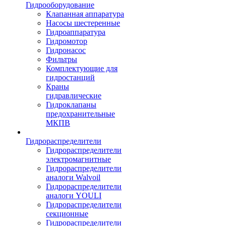
Гидрооборудование
Клапанная аппаратура
Насосы шестеренные
Гидроаппаратура
Гидромотор
Гидронасос
Фильтры
Комплектующие для
гидростанций
Краны
гидравлические
Гидроклапаны
предохранительные
МКПВ
Гидрораспределители
Гидрораспределители
электромагнитные
Гидрораспределители
аналоги Walvoil
Гидрораспределители
аналоги YOULI
Гидрораспределители
секционные
Гидрораспределители