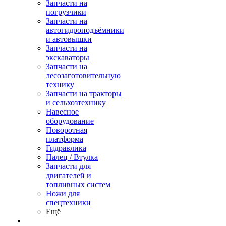
Запчасти на
погрузчики
Запчасти на
автогидроподъёмники
и автовышки
Запчасти на
экскаваторы
Запчасти на
лесозаготовительную
технику
Запчасти на тракторы
и сельхозтехнику
Навесное
оборудование
Поворотная
платформа
Гидравлика
Палец / Втулка
Запчасти для
двигателей и
топливных систем
Ножи для
спецтехники
Ещё