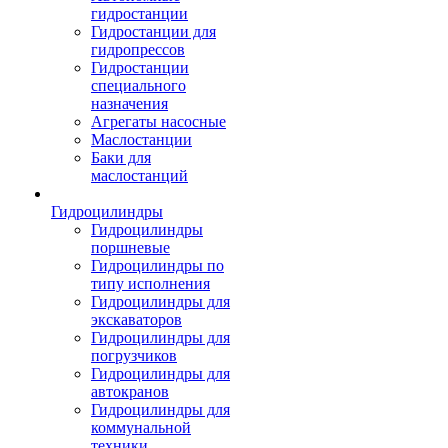
гидростанции
Гидростанции для
гидропрессов
Гидростанции
специального
назначения
Агрегаты насосные
Маслостанции
Баки для
маслостанций
Гидроцилиндры
Гидроцилиндры
поршневые
Гидроцилиндры по
типу исполнения
Гидроцилиндры для
экскаваторов
Гидроцилиндры для
погрузчиков
Гидроцилиндры для
автокранов
Гидроцилиндры для
коммунальной
техники