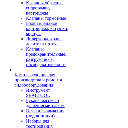
Клапаны обратные,
гидрозамки,
картриджы
Клапаны тормозные
Блоки клапанов,
картриджы, катушки,
корпуса
Диверторы, краны,
делители потока
Клапаны
предохранительные,
разгрузочные,
последовательности
Комплектующие для
производства и ремонта
гидрооборудования
Инструмент
SEALTOOL
Рукава высокого
давления метражом
Втулки скольжения
(подшипники)
Наборы для
тестирования