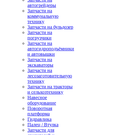
автогрейдеры
Запчасти на
коммунальную
технику
Запчасти на бульдозер
Запчасти на
погрузчики
Запчасти на
автогидроподъёмники
и автовышки
Запчасти на
экскаваторы
Запчасти на
лесозаготовительную
технику
Запчасти на тракторы
и сельхозтехнику
Навесное
оборудование
Поворотная
платформа
Гидравлика
Палец / Втулка
Запчасти для