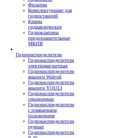
Фильтры
Комплектующие для
гидростанций
Краны
гидравлические
Гидроклапаны
предохранительные
МКПВ
Гидрораспределители
Гидрораспределители
электромагнитные
Гидрораспределители
аналоги Walvoil
Гидрораспределители
аналоги YOULI
Гидрораспределители
секционные
Гидрораспределители
с плавающим
положением
Гидрораспределители
ручные
Гидрораспределители
Р-40