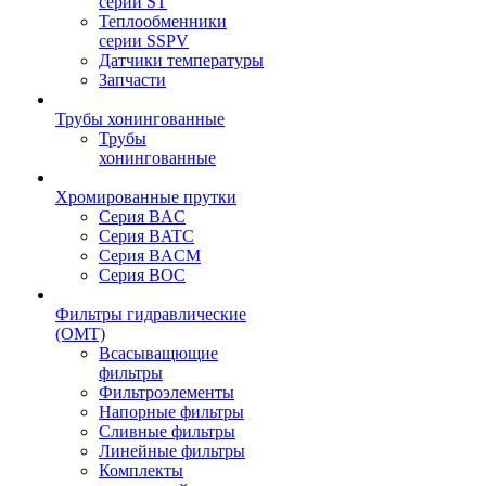
серии ST
Теплообменники
серии SSPV
Датчики температуры
Запчасти
Трубы хонингованные
Трубы
хонингованные
Хромированные прутки
Серия BAC
Серия BATC
Серия BACM
Серия BOC
Фильтры гидравлические
(OMT)
Всасыващющие
фильтры
Фильтроэлементы
Напорные фильтры
Сливные фильтры
Линейные фильтры
Комплекты