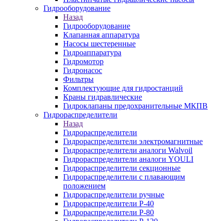
Гидрооборудование
Назад
Гидрооборудование
Клапанная аппаратура
Насосы шестеренные
Гидроаппаратура
Гидромотор
Гидронасос
Фильтры
Комплектующие для гидростанций
Краны гидравлические
Гидроклапаны предохранительные МКПВ
Гидрораспределители
Назад
Гидрораспределители
Гидрораспределители электромагнитные
Гидрораспределители аналоги Walvoil
Гидрораспределители аналоги YOULI
Гидрораспределители секционные
Гидрораспределители с плавающим
положением
Гидрораспределители ручные
Гидрораспределители Р-40
Гидрораспределители Р-80