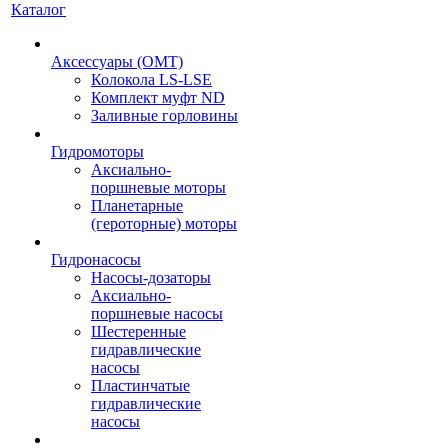
Каталог
Аксессуары (OMT)
Колокола LS-LSE
Комплект муфт ND
Заливные горловины
Гидромоторы
Аксиально-
поршневые моторы
Планетарные
(героторные) моторы
Гидронасосы
Насосы-дозаторы
Аксиально-
поршневые насосы
Шестеренные
гидравлические
насосы
Пластинчатые
гидравлические
насосы