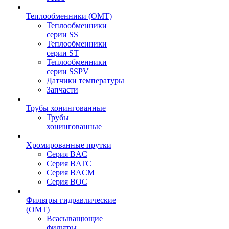
Теплообменники (OMT)
Теплообменники
серии SS
Теплообменники
серии ST
Теплообменники
серии SSPV
Датчики температуры
Запчасти
Трубы хонингованные
Трубы
хонингованные
Хромированные прутки
Серия BAC
Серия BATC
Серия BACM
Серия BOC
Фильтры гидравлические
(OMT)
Всасыващющие
фильтры