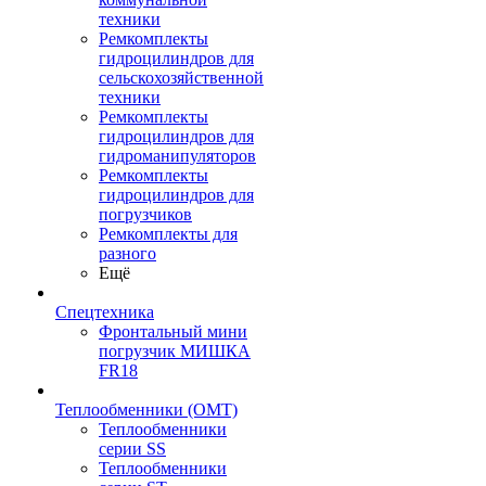
техники
Ремкомплекты
гидроцилиндров для
сельскохозяйственной
техники
Ремкомплекты
гидроцилиндров для
гидроманипуляторов
Ремкомплекты
гидроцилиндров для
погрузчиков
Ремкомплекты для
разного
Ещё
Спецтехника
Фронтальный мини
погрузчик МИШКА
FR18
Теплообменники (OMT)
Теплообменники
серии SS
Теплообменники