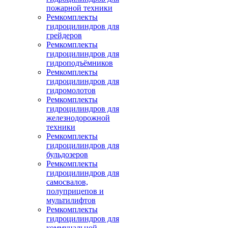
пожарной техники
Ремкомплекты
гидроцилиндров для
грейдеров
Ремкомплекты
гидроцилиндров для
гидроподъёмников
Ремкомплекты
гидроцилиндров для
гидромолотов
Ремкомплекты
гидроцилиндров для
железнодорожной
техники
Ремкомплекты
гидроцилиндров для
бульдозеров
Ремкомплекты
гидроцилиндров для
самосвалов,
полуприцепов и
мультилифтов
Ремкомплекты
гидроцилиндров для
коммунальной