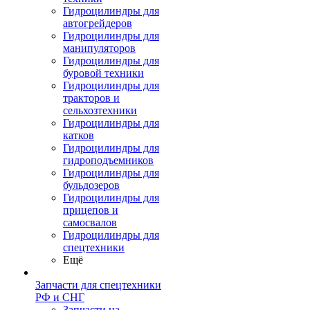
Гидроцилиндры для
автогрейдеров
Гидроцилиндры для
манипуляторов
Гидроцилиндры для
буровой техники
Гидроцилиндры для
тракторов и
сельхозтехники
Гидроцилиндры для
катков
Гидроцилиндры для
гидроподъемников
Гидроцилиндры для
бульдозеров
Гидроцилиндры для
прицепов и
самосвалов
Гидроцилиндры для
спецтехники
Ещё
Запчасти для спецтехники
РФ и СНГ
Запчасти на