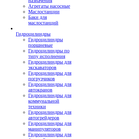
назначения
Агрегаты насосные
Маслостанции
Баки для
маслостанций
Гидроцилиндры
Гидроцилиндры
поршневые
Гидроцилиндры по
типу исполнения
Гидроцилиндры для
экскаваторов
Гидроцилиндры для
погрузчиков
Гидроцилиндры для
автокранов
Гидроцилиндры для
коммунальной
техники
Гидроцилиндры для
автогрейдеров
Гидроцилиндры для
манипуляторов
Гидроцилиндры для