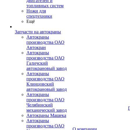
двигателей и
топливных систем
Ножи для
спецтехники
Ещё
Запчасти на автокраны
Автокраны
производства ОАО
Автокран
Автокраны
производства ОАО
Галичский
автокрановый завод
Автокраны
производства ОАО
Клинцовский
автокрановый завод
Автокраны
производства ОАО
Челябинский
механический завод
Автокраны Машека
Автокраны
производства ОАО
О компании