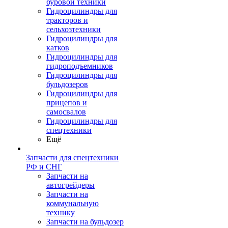
буровой техники
Гидроцилиндры для
тракторов и
сельхозтехники
Гидроцилиндры для
катков
Гидроцилиндры для
гидроподъемников
Гидроцилиндры для
бульдозеров
Гидроцилиндры для
прицепов и
самосвалов
Гидроцилиндры для
спецтехники
Ещё
Запчасти для спецтехники
РФ и СНГ
Запчасти на
автогрейдеры
Запчасти на
коммунальную
технику
Запчасти на бульдозер