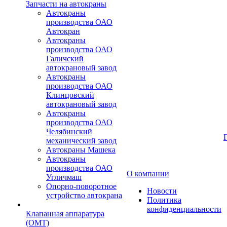
Запчасти на автокраны
Автокраны
производства ОАО
Автокран
Автокраны
производства ОАО
Галичский
автокрановый завод
Автокраны
производства ОАО
Клинцовский
автокрановый завод
Автокраны
производства ОАО
Челябинский
механический завод
Автокраны Машека
Автокраны
производства ОАО
О компании
Угличмаш
Опорно-поворотное
Новости
устройство автокрана
Политика
конфиденциальности
Клапанная аппаратура
(OMT)