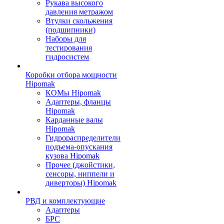
Рукава высокого
давления метражом
Втулки скольжения
(подшипники)
Наборы для
тестирования
гидросистем
Коробки отбора мощности
Hipomak
КОМы Hipomak
Адаптеры, фланцы
Hipomak
Карданные валы
Hipomak
Гидрораспределители
подъема-опускания
кузова Hipomak
Прочее (джойстики,
сенсоры, ниппели и
диверторы) Hipomak
РВД и комплектующие
Адаптеры
БРС