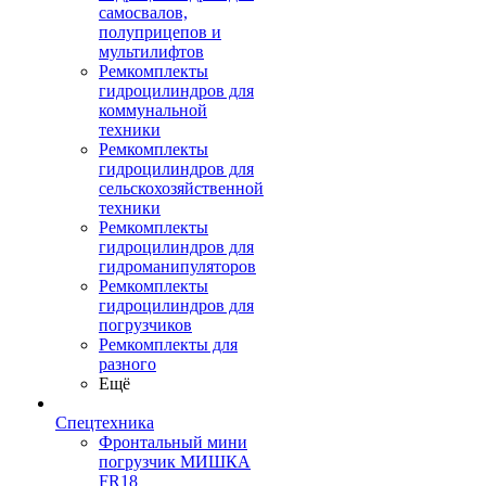
самосвалов,
полуприцепов и
мультилифтов
Ремкомплекты
гидроцилиндров для
коммунальной
техники
Ремкомплекты
гидроцилиндров для
сельскохозяйственной
техники
Ремкомплекты
гидроцилиндров для
гидроманипуляторов
Ремкомплекты
гидроцилиндров для
погрузчиков
Ремкомплекты для
разного
Ещё
Спецтехника
Фронтальный мини
погрузчик МИШКА
FR18