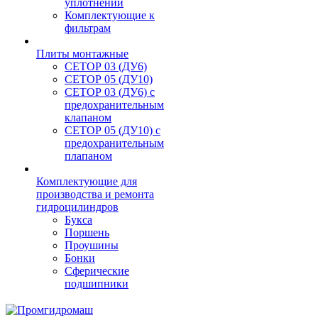
уплотнений
Комплектующие к
фильтрам
Плиты монтажные
CЕТОР 03 (ДУ6)
CЕТОР 05 (ДУ10)
CЕТОР 03 (ДУ6) с
предохранительным
клапаном
CЕТОР 05 (ДУ10) с
предохранительным
плапаном
Комплектующие для
производства и ремонта
гидроцилиндров
Букса
Поршень
Проушины
Бонки
Сферические
подшипники