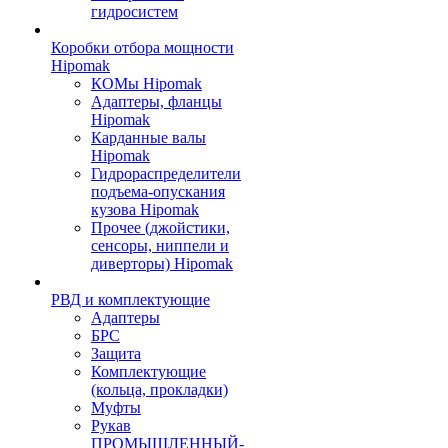
гидросистем
Коробки отбора мощности
Hipomak
КОМы Hipomak
Адаптеры, фланцы
Hipomak
Карданные валы
Hipomak
Гидрораспределители
подъема-опускания
кузова Hipomak
Прочее (джойстики,
сенсоры, ниппели и
диверторы) Hipomak
РВД и комплектующие
Адаптеры
БРС
Защита
Комплектующие
(кольца, прокладки)
Муфты
Рукав
ПРОМЫШЛЕННЫЙ-