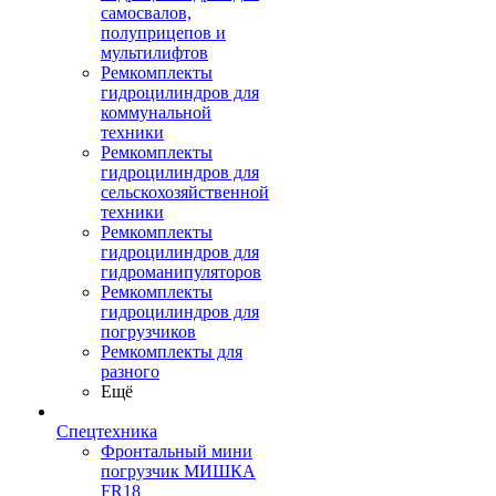
самосвалов,
полуприцепов и
мультилифтов
Ремкомплекты
гидроцилиндров для
коммунальной
техники
Ремкомплекты
гидроцилиндров для
сельскохозяйственной
техники
Ремкомплекты
гидроцилиндров для
гидроманипуляторов
Ремкомплекты
гидроцилиндров для
погрузчиков
Ремкомплекты для
разного
Ещё
Спецтехника
Фронтальный мини
погрузчик МИШКА
FR18