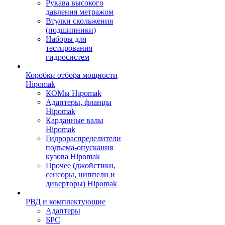
Рукава высокого
давления метражом
Втулки скольжения
(подшипники)
Наборы для
тестирования
гидросистем
Коробки отбора мощности
Hipomak
КОМы Hipomak
Адаптеры, фланцы
Hipomak
Карданные валы
Hipomak
Гидрораспределители
подъема-опускания
кузова Hipomak
Прочее (джойстики,
сенсоры, ниппели и
диверторы) Hipomak
РВД и комплектующие
Адаптеры
БРС