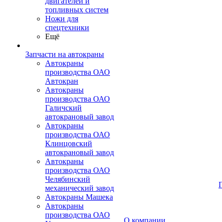
двигателей и
топливных систем
Ножи для
спецтехники
Ещё
Запчасти на автокраны
Автокраны
производства ОАО
Автокран
Автокраны
производства ОАО
Галичский
автокрановый завод
Автокраны
производства ОАО
Клинцовский
автокрановый завод
Автокраны
производства ОАО
Челябинский
механический завод
Автокраны Машека
Автокраны
производства ОАО
О компании