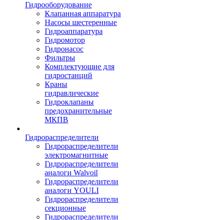
Гидрооборудование
Клапанная аппаратура
Насосы шестеренные
Гидроаппаратура
Гидромотор
Гидронасос
Фильтры
Комплектующие для
гидростанций
Краны
гидравлические
Гидроклапаны
предохранительные
МКПВ
Гидрораспределители
Гидрораспределители
электромагнитные
Гидрораспределители
аналоги Walvoil
Гидрораспределители
аналоги YOULI
Гидрораспределители
секционные
Гидрораспределители