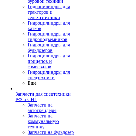
буровой техники
Гидроцилиндры для
тракторов и
сельхозтехники
Гидроцилиндры для
катков
Гидроцилиндры для
гидроподъемников
Гидроцилиндры для
бульдозеров
Гидроцилиндры для
прицепов и
самосвалов
Гидроцилиндры для
спецтехники
Ещё
Запчасти для спецтехники
РФ и СНГ
Запчасти на
автогрейдеры
Запчасти на
коммунальную
технику
Запчасти на бульдозер