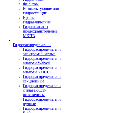
Фильтры
Комплектующие для
гидростанций
Краны
гидравлические
Гидроклапаны
предохранительные
МКПВ
Гидрораспределители
Гидрораспределители
электромагнитные
Гидрораспределители
аналоги Walvoil
Гидрораспределители
аналоги YOULI
Гидрораспределители
секционные
Гидрораспределители
с плавающим
положением
Гидрораспределители
ручные
Гидрораспределители
Р-40