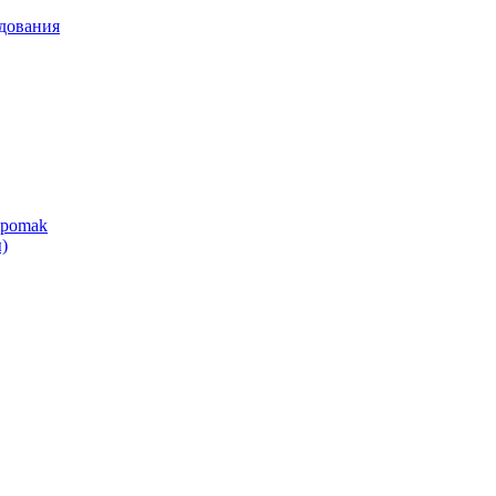
дования
ipomak
)