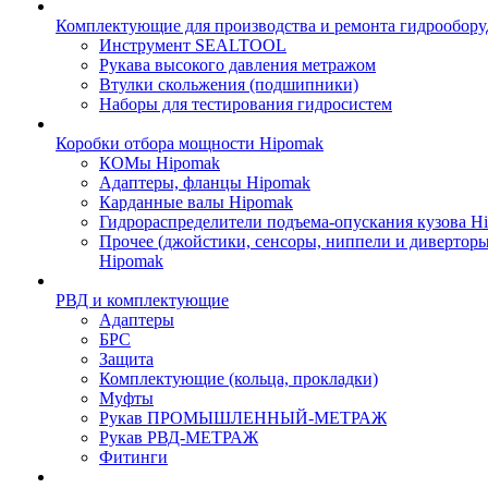
Комплектующие для производства и ремонта гидрообору
Инструмент SEALTOOL
Рукава высокого давления метражом
Втулки скольжения (подшипники)
Наборы для тестирования гидросистем
Коробки отбора мощности Hipomak
КОМы Hipomak
Адаптеры, фланцы Hipomak
Карданные валы Hipomak
Гидрораспределители подъема-опускания кузова H
Прочее (джойстики, сенсоры, ниппели и диверторы
Hipomak
РВД и комплектующие
Адаптеры
БРС
Защита
Комплектующие (кольца, прокладки)
Муфты
Рукав ПРОМЫШЛЕННЫЙ-МЕТРАЖ
Рукав РВД-МЕТРАЖ
Фитинги