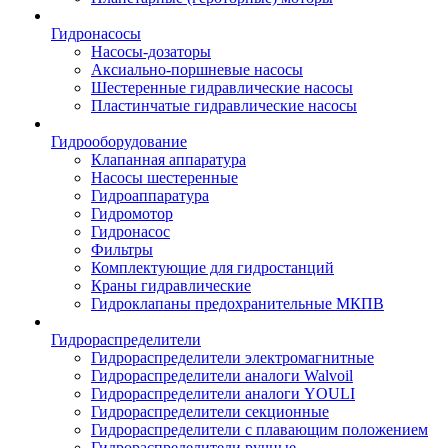
Гидронасосы
Насосы-дозаторы
Аксиально-поршневые насосы
Шестеренные гидравлические насосы
Пластинчатые гидравлические насосы
Гидрооборудование
Клапанная аппаратура
Насосы шестеренные
Гидроаппаратура
Гидромотор
Гидронасос
Фильтры
Комплектующие для гидростанций
Краны гидравлические
Гидроклапаны предохранительные МКПВ
Гидрораспределители
Гидрораспределители электромагнитные
Гидрораспределители аналоги Walvoil
Гидрораспределители аналоги YOULI
Гидрораспределители секционные
Гидрораспределители с плавающим положением
Гидрораспределители ручные