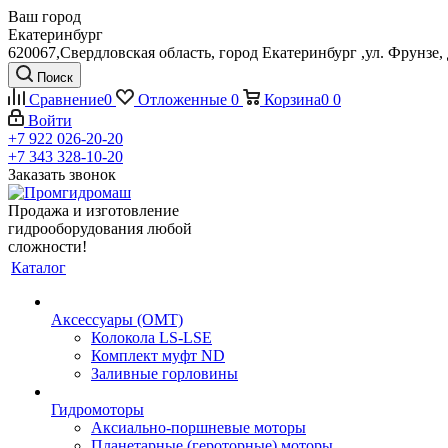
Ваш город
Екатеринбург
620067,Свердловская область, город Екатеринбург ,ул. Фрунзе, 
Поиск
Сравнение
0
Отложенные
0
Корзина
0
0
Войти
+7 922 026-20-20
+7 343 328-10-20
Заказать звонок
Продажа и изготовление
гидрооборудования любой
сложности!
Каталог
Аксессуары (OMT)
Колокола LS-LSE
Комплект муфт ND
Заливные горловины
Гидромоторы
Аксиально-поршневые моторы
Планетарные (героторные) моторы