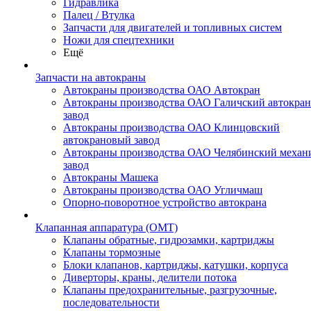
Гидравлика
Палец / Втулка
Запчасти для двигателей и топливных систем
Ножи для спецтехники
Ещё
Запчасти на автокраны
Автокраны производства ОАО Автокран
Автокраны производства ОАО Галичский автокра
завод
Автокраны производства ОАО Клинцовский
автокрановый завод
Автокраны производства ОАО Челябинский механ
завод
Автокраны Машека
Автокраны производства ОАО Угличмаш
Опорно-поворотное устройство автокрана
Клапанная аппаратура (OMT)
Клапаны обратные, гидрозамки, картриджы
Клапаны тормозные
Блоки клапанов, картриджы, катушки, корпуса
Диверторы, краны, делители потока
Клапаны предохранительные, разгрузочные,
последовательности