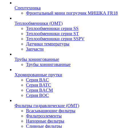
Спецтехника
Фронтальный мини погрузчик МИШКА FR18
Теплообменники (OMT)
Теплообменники серии SS
Теплообменники серии ST
Теплообменники серии SSPV
Датчики температуры
Запчасти
Трубы хонингованные
Трубы хонингованные
Хромированные прутки
Серия BAC
Серия BATC
Серия BACM
Серия BOC
Фильтры гидравлические (OMT)
Всасыващющие фильтры
Фильтроэлементы
Напорные фильтры
Сливные фильтры