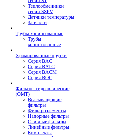
серии ST
Теплообменники
серии SSPV
Датчики температуры
Запчасти
Трубы хонингованные
Трубы
хонингованные
Хромированные прутки
Серия BAC
Серия BATC
Серия BACM
Серия BOC
Фильтры гидравлические
(OMT)
Всасыващющие
фильтры
Фильтроэлементы
Напорные фильтры
Сливные фильтры
Линейные фильтры
Комплекты