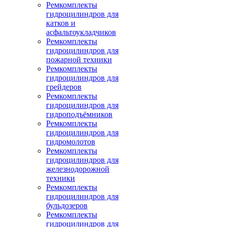
Ремкомплекты
гидроцилиндров для
катков и
асфальтоукладчиков
Ремкомплекты
гидроцилиндров для
пожарной техники
Ремкомплекты
гидроцилиндров для
грейдеров
Ремкомплекты
гидроцилиндров для
гидроподъёмников
Ремкомплекты
гидроцилиндров для
гидромолотов
Ремкомплекты
гидроцилиндров для
железнодорожной
техники
Ремкомплекты
гидроцилиндров для
бульдозеров
Ремкомплекты
гидроцилиндров для