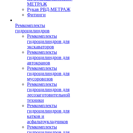
МЕТРАЖ
Рукав РВД-МЕТРАЖ
Фитинги
Ремкомплекты
гидроцилиндров
Ремкомплекты
гидроцилиндров для
экскаваторов
Ремкомплекты
гидроцилиндров для
автокранов
Ремкомплекты
гидроцилиндров для
мусоровозов
Ремкомплекты
гидроцилиндров для
лесозаготовительной
техники
Ремкомплекты
гидроцилиндров для
катков и
асфальтоукладчиков
Ремкомплекты
гидроцилиндров для