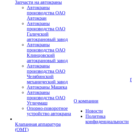
Запчасти на автокраны
Автокраны
производства ОАО
Автокран
Автокраны
производства ОАО
Галичский
автокрановый завод
Автокраны
производства ОАО
Клинцовский
автокрановый завод
Автокраны
производства ОАО
Челябинский
механический завод
Автокраны Машека
Автокраны
производства ОАО
О компании
Угличмаш
Опорно-поворотное
Новости
устройство автокрана
Политика
конфиденциальности
Клапанная аппаратура
(OMT)