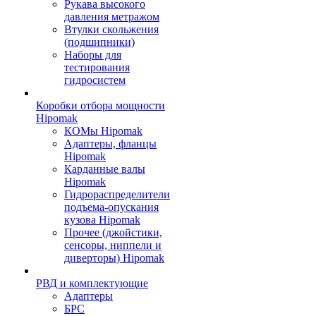
Рукава высокого
давления метражом
Втулки скольжения
(подшипники)
Наборы для
тестирования
гидросистем
Коробки отбора мощности
Hipomak
КОМы Hipomak
Адаптеры, фланцы
Hipomak
Карданные валы
Hipomak
Гидрораспределители
подъема-опускания
кузова Hipomak
Прочее (джойстики,
сенсоры, ниппели и
диверторы) Hipomak
РВД и комплектующие
Адаптеры
БРС