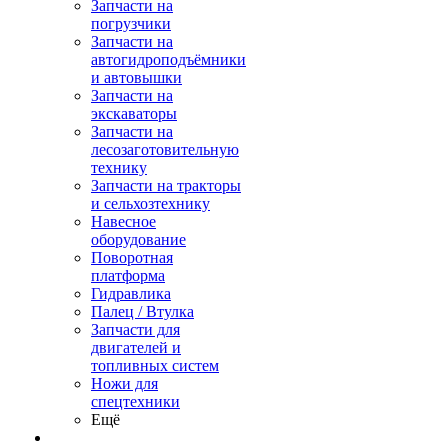
Запчасти на
погрузчики
Запчасти на
автогидроподъёмники
и автовышки
Запчасти на
экскаваторы
Запчасти на
лесозаготовительную
технику
Запчасти на тракторы
и сельхозтехнику
Навесное
оборудование
Поворотная
платформа
Гидравлика
Палец / Втулка
Запчасти для
двигателей и
топливных систем
Ножи для
спецтехники
Ещё