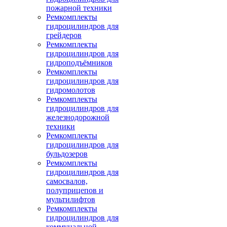
пожарной техники
Ремкомплекты
гидроцилиндров для
грейдеров
Ремкомплекты
гидроцилиндров для
гидроподъёмников
Ремкомплекты
гидроцилиндров для
гидромолотов
Ремкомплекты
гидроцилиндров для
железнодорожной
техники
Ремкомплекты
гидроцилиндров для
бульдозеров
Ремкомплекты
гидроцилиндров для
самосвалов,
полуприцепов и
мультилифтов
Ремкомплекты
гидроцилиндров для
коммунальной