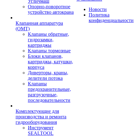
Угличмаш
Опорно-поворотное
Новости
устройство автокрана
Политика
конфиденциальности
Клапанная аппаратура
(OMT)
Клапаны обратные,
гидрозамки,
картриджы
Клапаны тормозные
Блоки клапанов,
картриджы, катушки,
корпуса
Диверторы, краны,
делители потока
Клапаны
предохранительные,
разгрузочные,
последовательности
Комплектующие для
производства и ремонта
гидрооборудования
Инструмент
SEALTOOL