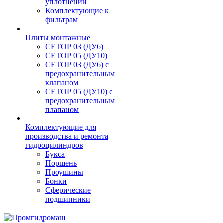
уплотнений
Комплектующие к
фильтрам
Плиты монтажные
CЕТОР 03 (ДУ6)
CЕТОР 05 (ДУ10)
CЕТОР 03 (ДУ6) с
предохранительным
клапаном
CЕТОР 05 (ДУ10) с
предохранительным
плапаном
Комплектующие для
производства и ремонта
гидроцилиндров
Букса
Поршень
Проушины
Бонки
Сферические
подшипники