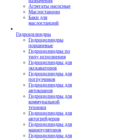
назначения
Агрегаты насосные
Маслостанции
Баки для
маслостанций
Гидроцилиндры
Гидроцилиндры
поршневые
Гидроцилиндры по
типу исполнения
Гидроцилиндры для
экскаваторов
Гидроцилиндры для
погрузчиков
Гидроцилиндры для
автокранов
Гидроцилиндры для
коммунальной
техники
Гидроцилиндры для
автогрейдеров
Гидроцилиндры для
манипуляторов
Гидроцилиндры для