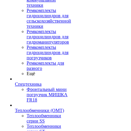
техники
Ремкомплекты
гидроцилиндров для
сельскохозяйственной
техники
Ремкомплекты
гидроцилиндров для
гидроманипуляторов
Ремкомплекты
гидроцилиндров для
погрузчиков
Ремкомплекты для
разного
Ещё
Спецтехника
Фронтальный мини
погрузчик МИШКА
FR18
Теплообменники (OMT)
Теплообменники
серии SS
Теплообменники