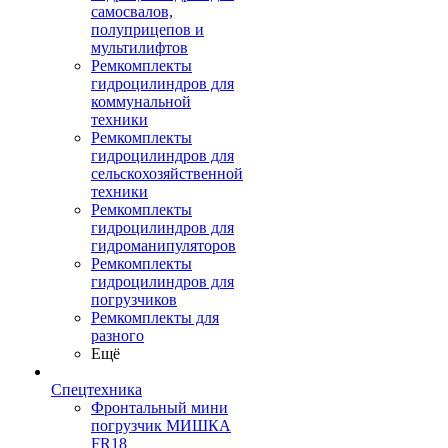
самосвалов,
полуприцепов и
мультилифтов
Ремкомплекты
гидроцилиндров для
коммунальной
техники
Ремкомплекты
гидроцилиндров для
сельскохозяйственной
техники
Ремкомплекты
гидроцилиндров для
гидроманипуляторов
Ремкомплекты
гидроцилиндров для
погрузчиков
Ремкомплекты для
разного
Ещё
Спецтехника
Фронтальный мини
погрузчик МИШКА
FR18