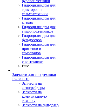
буровой техники
Гидроцилиндры для
тракторов и
сельхозтехники
Гидроцилиндры для
катков
Гидроцилиндры для
гидроподъемников
Гидроцилиндры для
бульдозеров
Гидроцилиндры для
прицепов и
самосвалов
Гидроцилиндры для
спецтехники
Ещё
Запчасти для спецтехники
РФ и СНГ
Запчасти на
автогрейдеры
Запчасти на
коммунальную
технику
Запчасти на бульдозер