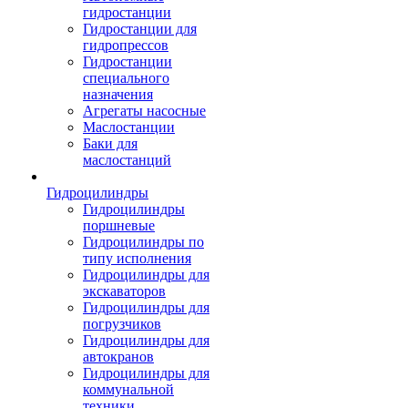
гидростанции
Гидростанции для
гидропрессов
Гидростанции
специального
назначения
Агрегаты насосные
Маслостанции
Баки для
маслостанций
Гидроцилиндры
Гидроцилиндры
поршневые
Гидроцилиндры по
типу исполнения
Гидроцилиндры для
экскаваторов
Гидроцилиндры для
погрузчиков
Гидроцилиндры для
автокранов
Гидроцилиндры для
коммунальной
техники