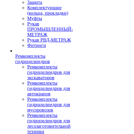
Защита
Комплектующие
(кольца, прокладки)
Муфты
Рукав
ПРОМЫШЛЕННЫЙ-
МЕТРАЖ
Рукав РВД-МЕТРАЖ
Фитинги
Ремкомплекты
гидроцилиндров
Ремкомплекты
гидроцилиндров для
экскаваторов
Ремкомплекты
гидроцилиндров для
автокранов
Ремкомплекты
гидроцилиндров для
мусоровозов
Ремкомплекты
гидроцилиндров для
лесозаготовительной
техники