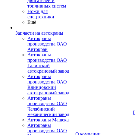
двигателей и
топливных систем
Ножи для
спецтехники
Ещё
Запчасти на автокраны
Автокраны
производства ОАО
Автокран
Автокраны
производства ОАО
Галичский
автокрановый завод
Автокраны
производства ОАО
Клинцовский
автокрановый завод
Автокраны
производства ОАО
Челябинский
механический завод
Автокраны Машека
Автокраны
производства ОАО
О компании