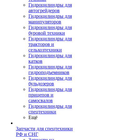
Гидроцилиндры для
автогрейдеров
Гидроцилиндры для
манипуляторов
Гидроцилиндры для
буровой техники
Гидроцилиндры для
тракторов и
сельхозтехники
Гидроцилиндры для
катков
Гидроцилиндры для
гидроподъемников
Гидроцилиндры для
бульдозеров
Гидроцилиндры для
прицепов и
самосвалов
Гидроцилиндры для
спецтехники
Ещё
Запчасти для спецтехники
РФ и СНГ
Запчасти на