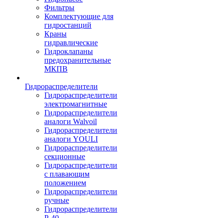
Фильтры
Комплектующие для
гидростанций
Краны
гидравлические
Гидроклапаны
предохранительные
МКПВ
Гидрораспределители
Гидрораспределители
электромагнитные
Гидрораспределители
аналоги Walvoil
Гидрораспределители
аналоги YOULI
Гидрораспределители
секционные
Гидрораспределители
с плавающим
положением
Гидрораспределители
ручные
Гидрораспределители
Р-40