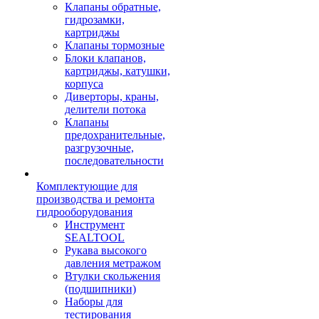
Клапаны обратные,
гидрозамки,
картриджы
Клапаны тормозные
Блоки клапанов,
картриджы, катушки,
корпуса
Диверторы, краны,
делители потока
Клапаны
предохранительные,
разгрузочные,
последовательности
Комплектующие для
производства и ремонта
гидрооборудования
Инструмент
SEALTOOL
Рукава высокого
давления метражом
Втулки скольжения
(подшипники)
Наборы для
тестирования