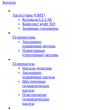
Каталог
Аксессуары (OMT)
Колокола LS-LSE
Комплект муфт ND
Заливные горловины
Гидромоторы
Аксиально-
поршневые моторы
Планетарные
(героторные) моторы
Гидронасосы
Насосы-дозаторы
Аксиально-
поршневые насосы
Шестеренные
гидравлические
насосы
Пластинчатые
гидравлические
насосы