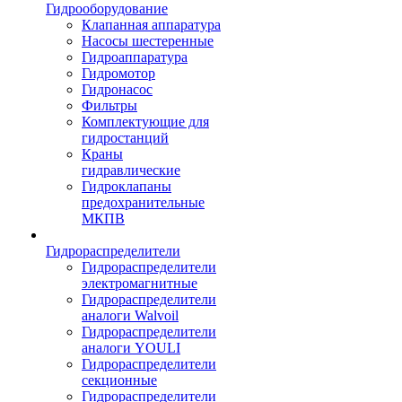
Гидрооборудование
Клапанная аппаратура
Насосы шестеренные
Гидроаппаратура
Гидромотор
Гидронасос
Фильтры
Комплектующие для
гидростанций
Краны
гидравлические
Гидроклапаны
предохранительные
МКПВ
Гидрораспределители
Гидрораспределители
электромагнитные
Гидрораспределители
аналоги Walvoil
Гидрораспределители
аналоги YOULI
Гидрораспределители
секционные
Гидрораспределители