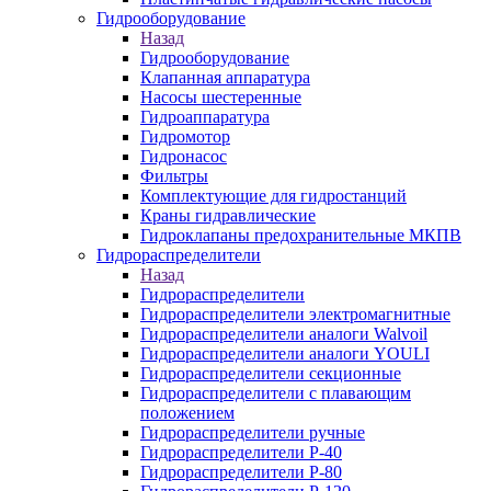
Гидрооборудование
Назад
Гидрооборудование
Клапанная аппаратура
Насосы шестеренные
Гидроаппаратура
Гидромотор
Гидронасос
Фильтры
Комплектующие для гидростанций
Краны гидравлические
Гидроклапаны предохранительные МКПВ
Гидрораспределители
Назад
Гидрораспределители
Гидрораспределители электромагнитные
Гидрораспределители аналоги Walvoil
Гидрораспределители аналоги YOULI
Гидрораспределители секционные
Гидрораспределители с плавающим
положением
Гидрораспределители ручные
Гидрораспределители Р-40
Гидрораспределители Р-80