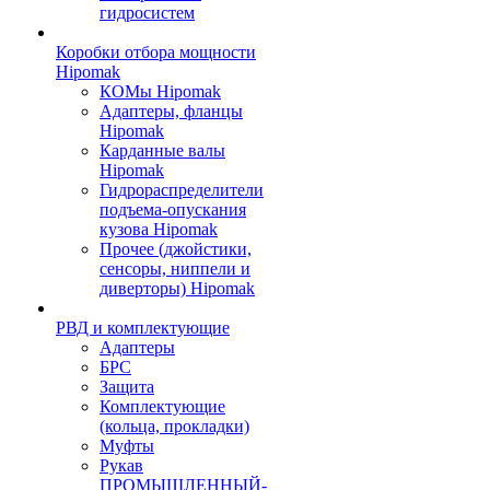
гидросистем
Коробки отбора мощности
Hipomak
КОМы Hipomak
Адаптеры, фланцы
Hipomak
Карданные валы
Hipomak
Гидрораспределители
подъема-опускания
кузова Hipomak
Прочее (джойстики,
сенсоры, ниппели и
диверторы) Hipomak
РВД и комплектующие
Адаптеры
БРС
Защита
Комплектующие
(кольца, прокладки)
Муфты
Рукав
ПРОМЫШЛЕННЫЙ-