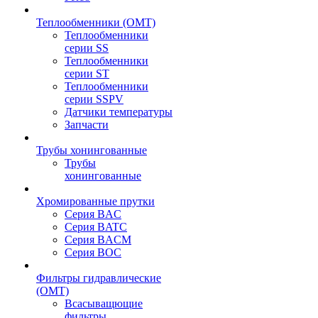
Теплообменники (OMT)
Теплообменники
серии SS
Теплообменники
серии ST
Теплообменники
серии SSPV
Датчики температуры
Запчасти
Трубы хонингованные
Трубы
хонингованные
Хромированные прутки
Серия BAC
Серия BATC
Серия BACM
Серия BOC
Фильтры гидравлические
(OMT)
Всасыващющие
фильтры