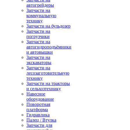
автогрейдеры
Запчасти на
коммунальную
технику
Запчасти на бульдозер
Запчасти на
погрузчики
Запчасти на
автогидроподъёмники
и автовышки
Запчасти на
экскаваторы
Запчасти на
лесозаготовительную
технику
Запчасти на тракторы
и сельхозтехнику
Навесное
оборудование
Поворотная
платформа
Гидравлика
Палец / Втулка
Запчасти для