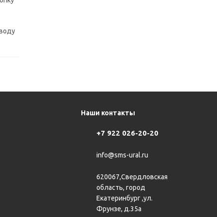
опку
вводу
Наши контакты
+7 922 026-20-20
info@sms-ural.ru
620067,Свердловская
область, город
Екатеринбург ,ул.
Фрунзе, д.35а