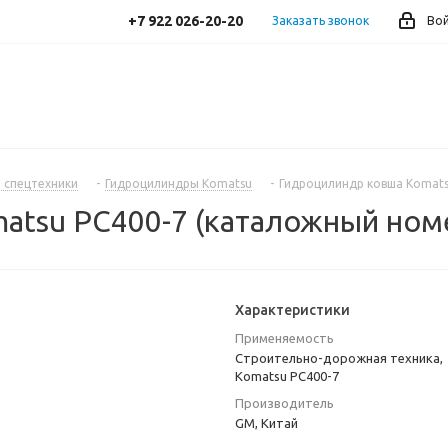
+7 922 026-20-20
Заказать звонок
Во
 спецтехники
-
Гидроцилиндры Komatsu
-
Гидроцилиндр ковша Komats
atsu PC400-7 (каталожный номе
Характеристики
Применяемость
Строительно-дорожная техника,
Komatsu PC400-7
Производитель
GM, Китай