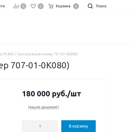
йти
Корзина
Поиск
0
0
0
u PC400-7 (каталожный номер 707-01-0K080)
р 707-01-0K080)
180 000
руб.
/шт
Нашли дешевле?
В корзину