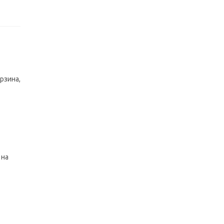
рзина,
 на