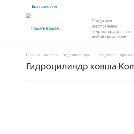
Екатеринбург
Продажа и
изготовление
гидрооборудования
любой сложности!
Главная
-
Каталог
-
Гидроцилиндры
-
Гидроцилиндры для
Гидроцилиндр ковша Kom