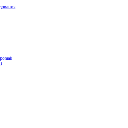
дования
ipomak
)