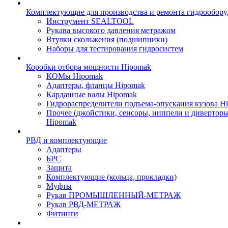
Комплектующие для производства и ремонта гидрообору
Инструмент SEALTOOL
Рукава высокого давления метражом
Втулки скольжения (подшипники)
Наборы для тестирования гидросистем
Коробки отбора мощности Hipomak
КОМы Hipomak
Адаптеры, фланцы Hipomak
Карданные валы Hipomak
Гидрораспределители подъема-опускания кузова H
Прочее (джойстики, сенсоры, ниппели и диверторы
Hipomak
РВД и комплектующие
Адаптеры
БРС
Защита
Комплектующие (кольца, прокладки)
Муфты
Рукав ПРОМЫШЛЕННЫЙ-МЕТРАЖ
Рукав РВД-МЕТРАЖ
Фитинги