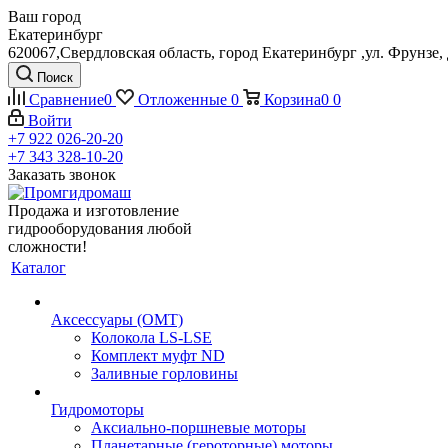
Ваш город
Екатеринбург
620067,Свердловская область, город Екатеринбург ,ул. Фрунзе, 
Поиск
Сравнение
0
Отложенные
0
Корзина
0
0
Войти
+7 922 026-20-20
+7 343 328-10-20
Заказать звонок
Продажа и изготовление
гидрооборудования любой
сложности!
Каталог
Аксессуары (OMT)
Колокола LS-LSE
Комплект муфт ND
Заливные горловины
Гидромоторы
Аксиально-поршневые моторы
Планетарные (героторные) моторы