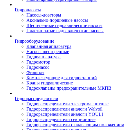
Гидронасосы
Насосы-дозаторы
Аксиально-поршневые насосы
Шестеренные гидравлические насосы
Пластинчатые гидравлические насосы
Гидрооборудование
Клапанная аппаратура
Насосы шестеренные
Гидроаппаратура
Гидромотор
Гидронасос
Фильтры
Комплектующие для гидростанций
Краны гидравлические
Гидроклапаны предохранительные МКПВ
Гидрораспределители
Гидрораспределители электромагнитные
Гидрораспределители аналоги Walvoil
Гидрораспределители аналоги YOULI
Гидрораспределители секционные
Гидрораспределители с плавающим положением
Гидрораспределители ручные