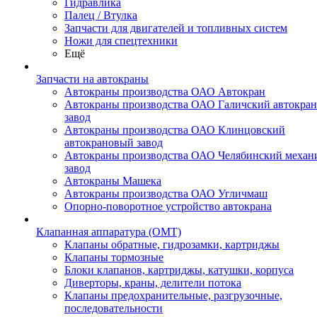
Гидравлика
Палец / Втулка
Запчасти для двигателей и топливных систем
Ножи для спецтехники
Ещё
Запчасти на автокраны
Автокраны производства ОАО Автокран
Автокраны производства ОАО Галичский автокра
завод
Автокраны производства ОАО Клинцовский
автокрановый завод
Автокраны производства ОАО Челябинский механ
завод
Автокраны Машека
Автокраны производства ОАО Угличмаш
Опорно-поворотное устройство автокрана
Клапанная аппаратура (OMT)
Клапаны обратные, гидрозамки, картриджы
Клапаны тормозные
Блоки клапанов, картриджы, катушки, корпуса
Диверторы, краны, делители потока
Клапаны предохранительные, разгрузочные,
последовательности