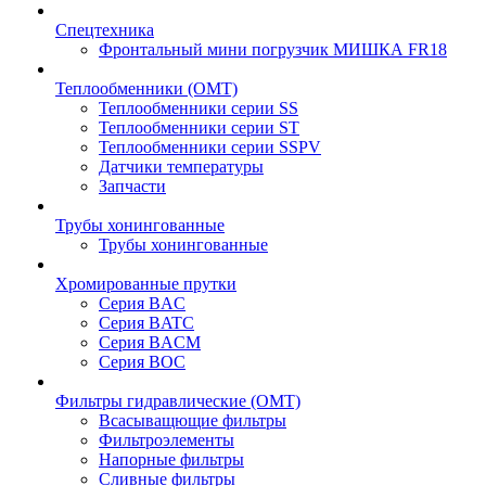
Спецтехника
Фронтальный мини погрузчик МИШКА FR18
Теплообменники (OMT)
Теплообменники серии SS
Теплообменники серии ST
Теплообменники серии SSPV
Датчики температуры
Запчасти
Трубы хонингованные
Трубы хонингованные
Хромированные прутки
Серия BAC
Серия BATC
Серия BACM
Серия BOC
Фильтры гидравлические (OMT)
Всасыващющие фильтры
Фильтроэлементы
Напорные фильтры
Сливные фильтры