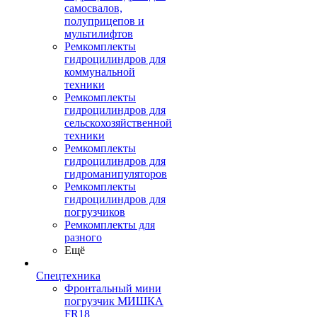
самосвалов,
полуприцепов и
мультилифтов
Ремкомплекты
гидроцилиндров для
коммунальной
техники
Ремкомплекты
гидроцилиндров для
сельскохозяйственной
техники
Ремкомплекты
гидроцилиндров для
гидроманипуляторов
Ремкомплекты
гидроцилиндров для
погрузчиков
Ремкомплекты для
разного
Ещё
Спецтехника
Фронтальный мини
погрузчик МИШКА
FR18