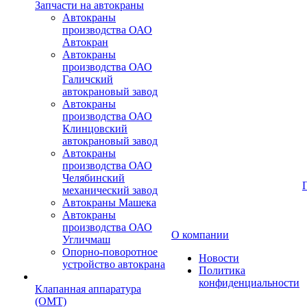
Запчасти на автокраны
Автокраны
производства ОАО
Автокран
Автокраны
производства ОАО
Галичский
автокрановый завод
Автокраны
производства ОАО
Клинцовский
автокрановый завод
Автокраны
производства ОАО
Челябинский
механический завод
Автокраны Машека
Автокраны
производства ОАО
О компании
Угличмаш
Опорно-поворотное
Новости
устройство автокрана
Политика
конфиденциальности
Клапанная аппаратура
(OMT)