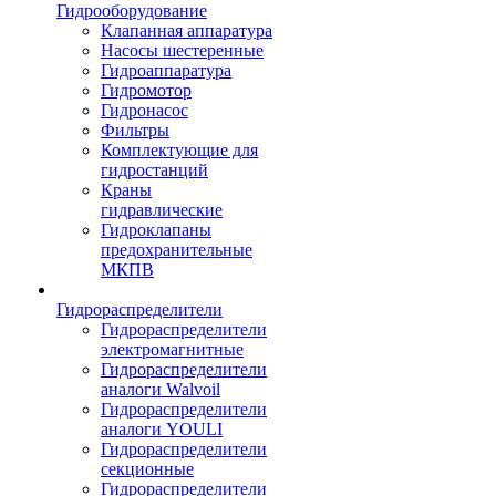
Гидрооборудование
Клапанная аппаратура
Насосы шестеренные
Гидроаппаратура
Гидромотор
Гидронасос
Фильтры
Комплектующие для
гидростанций
Краны
гидравлические
Гидроклапаны
предохранительные
МКПВ
Гидрораспределители
Гидрораспределители
электромагнитные
Гидрораспределители
аналоги Walvoil
Гидрораспределители
аналоги YOULI
Гидрораспределители
секционные
Гидрораспределители