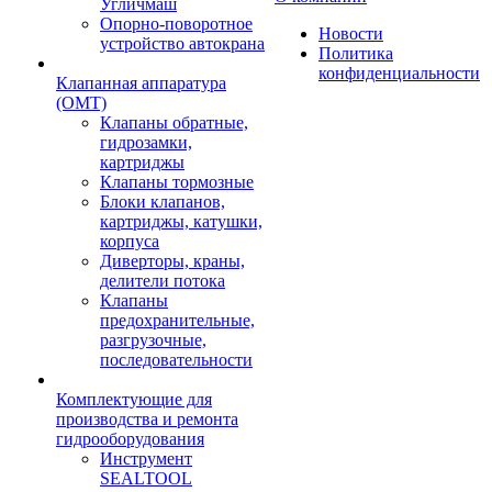
Угличмаш
Опорно-поворотное
Новости
устройство автокрана
Политика
конфиденциальности
Клапанная аппаратура
(OMT)
Клапаны обратные,
гидрозамки,
картриджы
Клапаны тормозные
Блоки клапанов,
картриджы, катушки,
корпуса
Диверторы, краны,
делители потока
Клапаны
предохранительные,
разгрузочные,
последовательности
Комплектующие для
производства и ремонта
гидрооборудования
Инструмент
SEALTOOL