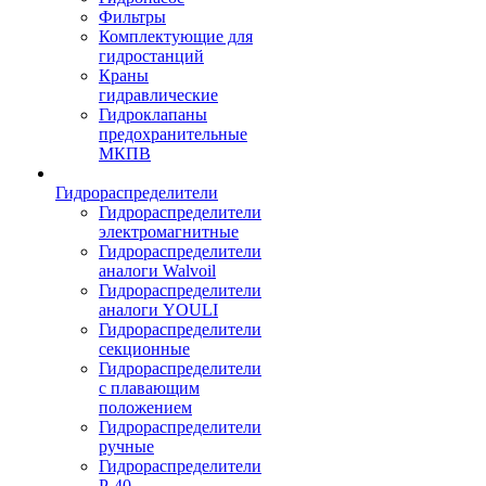
Фильтры
Комплектующие для
гидростанций
Краны
гидравлические
Гидроклапаны
предохранительные
МКПВ
Гидрораспределители
Гидрораспределители
электромагнитные
Гидрораспределители
аналоги Walvoil
Гидрораспределители
аналоги YOULI
Гидрораспределители
секционные
Гидрораспределители
с плавающим
положением
Гидрораспределители
ручные
Гидрораспределители
Р-40