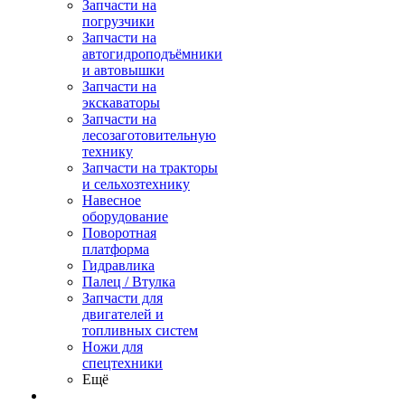
Запчасти на
погрузчики
Запчасти на
автогидроподъёмники
и автовышки
Запчасти на
экскаваторы
Запчасти на
лесозаготовительную
технику
Запчасти на тракторы
и сельхозтехнику
Навесное
оборудование
Поворотная
платформа
Гидравлика
Палец / Втулка
Запчасти для
двигателей и
топливных систем
Ножи для
спецтехники
Ещё