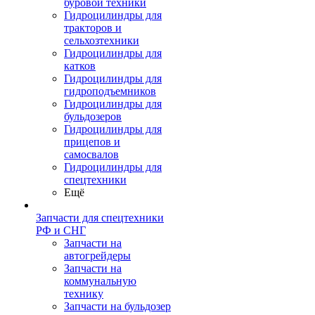
буровой техники
Гидроцилиндры для
тракторов и
сельхозтехники
Гидроцилиндры для
катков
Гидроцилиндры для
гидроподъемников
Гидроцилиндры для
бульдозеров
Гидроцилиндры для
прицепов и
самосвалов
Гидроцилиндры для
спецтехники
Ещё
Запчасти для спецтехники
РФ и СНГ
Запчасти на
автогрейдеры
Запчасти на
коммунальную
технику
Запчасти на бульдозер