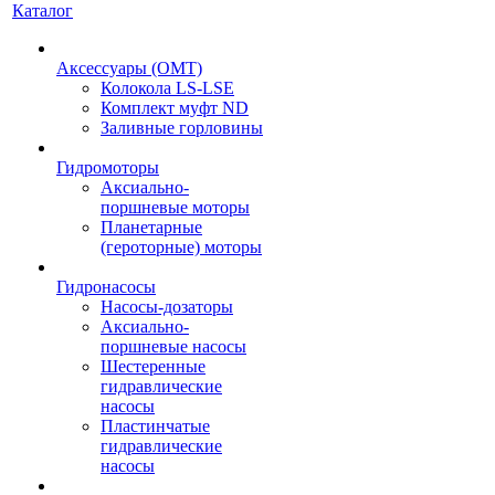
Каталог
Аксессуары (OMT)
Колокола LS-LSE
Комплект муфт ND
Заливные горловины
Гидромоторы
Аксиально-
поршневые моторы
Планетарные
(героторные) моторы
Гидронасосы
Насосы-дозаторы
Аксиально-
поршневые насосы
Шестеренные
гидравлические
насосы
Пластинчатые
гидравлические
насосы