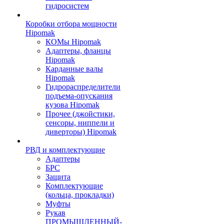
гидросистем
Коробки отбора мощности
Hipomak
КОМы Hipomak
Адаптеры, фланцы
Hipomak
Карданные валы
Hipomak
Гидрораспределители
подъема-опускания
кузова Hipomak
Прочее (джойстики,
сенсоры, ниппели и
диверторы) Hipomak
РВД и комплектующие
Адаптеры
БРС
Защита
Комплектующие
(кольца, прокладки)
Муфты
Рукав
ПРОМЫШЛЕННЫЙ-