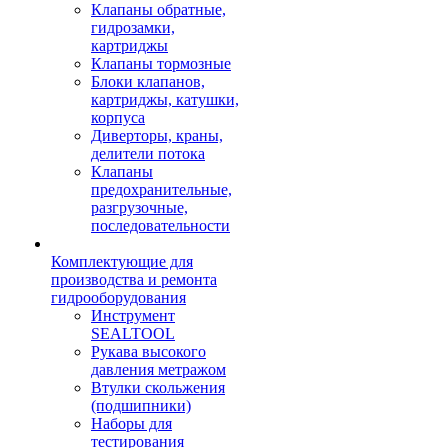
Клапаны обратные,
гидрозамки,
картриджы
Клапаны тормозные
Блоки клапанов,
картриджы, катушки,
корпуса
Диверторы, краны,
делители потока
Клапаны
предохранительные,
разгрузочные,
последовательности
Комплектующие для
производства и ремонта
гидрооборудования
Инструмент
SEALTOOL
Рукава высокого
давления метражом
Втулки скольжения
(подшипники)
Наборы для
тестирования