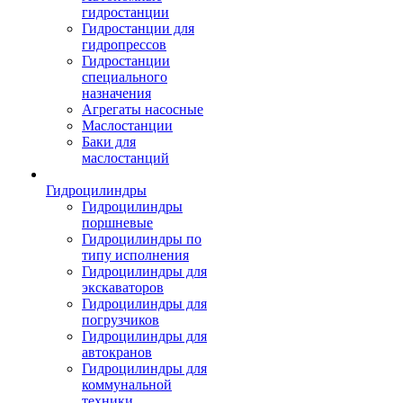
гидростанции
Гидростанции для
гидропрессов
Гидростанции
специального
назначения
Агрегаты насосные
Маслостанции
Баки для
маслостанций
Гидроцилиндры
Гидроцилиндры
поршневые
Гидроцилиндры по
типу исполнения
Гидроцилиндры для
экскаваторов
Гидроцилиндры для
погрузчиков
Гидроцилиндры для
автокранов
Гидроцилиндры для
коммунальной
техники