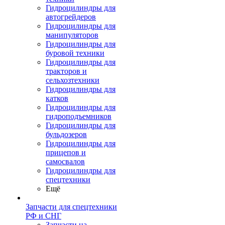
Гидроцилиндры для
автогрейдеров
Гидроцилиндры для
манипуляторов
Гидроцилиндры для
буровой техники
Гидроцилиндры для
тракторов и
сельхозтехники
Гидроцилиндры для
катков
Гидроцилиндры для
гидроподъемников
Гидроцилиндры для
бульдозеров
Гидроцилиндры для
прицепов и
самосвалов
Гидроцилиндры для
спецтехники
Ещё
Запчасти для спецтехники
РФ и СНГ
Запчасти на