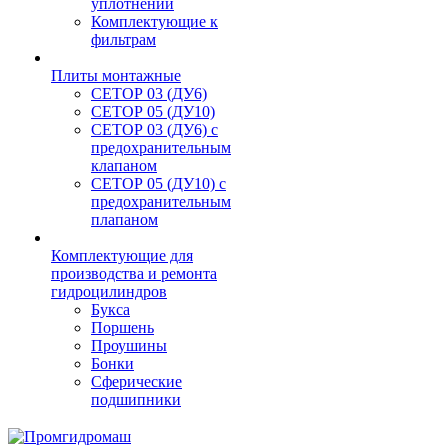
уплотнений
Комплектующие к
фильтрам
Плиты монтажные
CЕТОР 03 (ДУ6)
CЕТОР 05 (ДУ10)
CЕТОР 03 (ДУ6) с
предохранительным
клапаном
CЕТОР 05 (ДУ10) с
предохранительным
плапаном
Комплектующие для
производства и ремонта
гидроцилиндров
Букса
Поршень
Проушины
Бонки
Сферические
подшипники