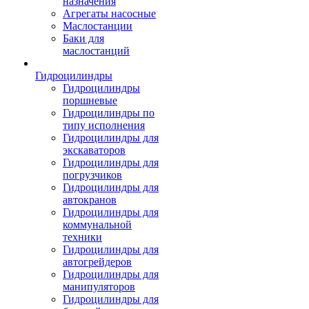
назначения
Агрегаты насосные
Маслостанции
Баки для
маслостанций
Гидроцилиндры
Гидроцилиндры
поршневые
Гидроцилиндры по
типу исполнения
Гидроцилиндры для
экскаваторов
Гидроцилиндры для
погрузчиков
Гидроцилиндры для
автокранов
Гидроцилиндры для
коммунальной
техники
Гидроцилиндры для
автогрейдеров
Гидроцилиндры для
манипуляторов
Гидроцилиндры для