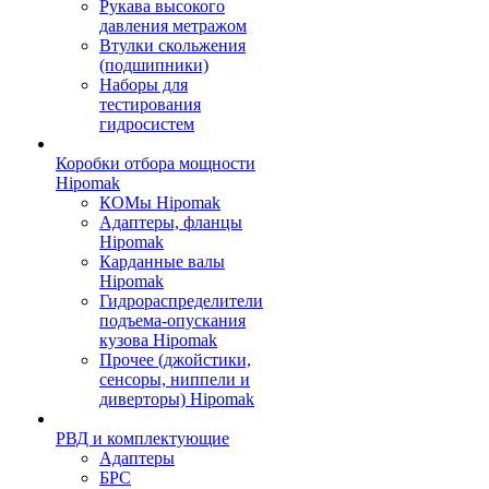
Рукава высокого
давления метражом
Втулки скольжения
(подшипники)
Наборы для
тестирования
гидросистем
Коробки отбора мощности
Hipomak
КОМы Hipomak
Адаптеры, фланцы
Hipomak
Карданные валы
Hipomak
Гидрораспределители
подъема-опускания
кузова Hipomak
Прочее (джойстики,
сенсоры, ниппели и
диверторы) Hipomak
РВД и комплектующие
Адаптеры
БРС