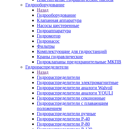
Гидрооборудование
Назад
Гидрооборудование
Клапанная аппаратура
Насосы шестеренные
Гидроаппаратура
Гидромотор
Гидронасос
Фильтры
Комплектующие для гидростанций
Краны гидравлические
Гидроклапаны предохранительные МКПВ
Гидрораспределители
Назад
Гидрораспределители
Гидрораспределители электромагнитные
Гидрораспределители аналоги Walvoil
Гидрораспределители аналоги YOULI
Гидрораспределители секционные
Гидрораспределители с плавающим
положением
Гидрораспределители ручные
Гидрораспределители Р-40
Гидрораспределители Р-80