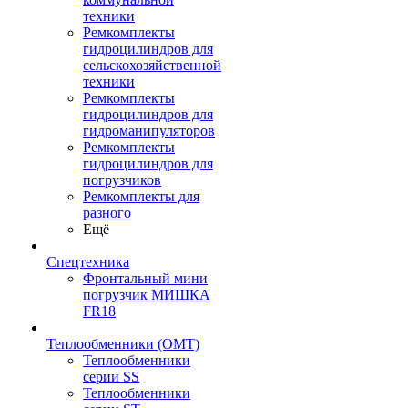
техники
Ремкомплекты
гидроцилиндров для
сельскохозяйственной
техники
Ремкомплекты
гидроцилиндров для
гидроманипуляторов
Ремкомплекты
гидроцилиндров для
погрузчиков
Ремкомплекты для
разного
Ещё
Спецтехника
Фронтальный мини
погрузчик МИШКА
FR18
Теплообменники (OMT)
Теплообменники
серии SS
Теплообменники