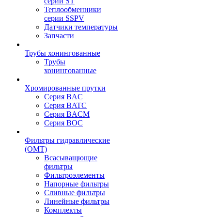
серии ST
Теплообменники
серии SSPV
Датчики температуры
Запчасти
Трубы хонингованные
Трубы
хонингованные
Хромированные прутки
Серия BAC
Серия BATC
Серия BACM
Серия BOC
Фильтры гидравлические
(OMT)
Всасыващющие
фильтры
Фильтроэлементы
Напорные фильтры
Сливные фильтры
Линейные фильтры
Комплекты