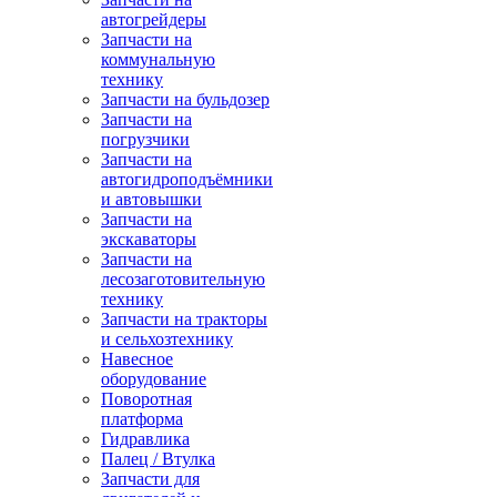
автогрейдеры
Запчасти на
коммунальную
технику
Запчасти на бульдозер
Запчасти на
погрузчики
Запчасти на
автогидроподъёмники
и автовышки
Запчасти на
экскаваторы
Запчасти на
лесозаготовительную
технику
Запчасти на тракторы
и сельхозтехнику
Навесное
оборудование
Поворотная
платформа
Гидравлика
Палец / Втулка
Запчасти для