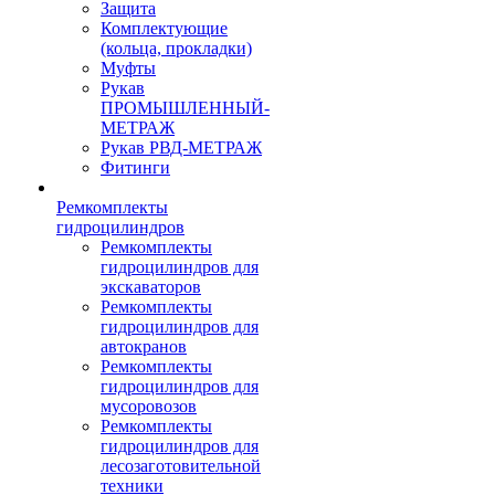
Защита
Комплектующие
(кольца, прокладки)
Муфты
Рукав
ПРОМЫШЛЕННЫЙ-
МЕТРАЖ
Рукав РВД-МЕТРАЖ
Фитинги
Ремкомплекты
гидроцилиндров
Ремкомплекты
гидроцилиндров для
экскаваторов
Ремкомплекты
гидроцилиндров для
автокранов
Ремкомплекты
гидроцилиндров для
мусоровозов
Ремкомплекты
гидроцилиндров для
лесозаготовительной
техники