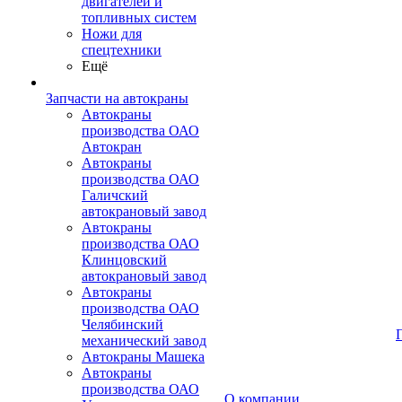
двигателей и
топливных систем
Ножи для
спецтехники
Ещё
Запчасти на автокраны
Автокраны
производства ОАО
Автокран
Автокраны
производства ОАО
Галичский
автокрановый завод
Автокраны
производства ОАО
Клинцовский
автокрановый завод
Автокраны
производства ОАО
Челябинский
механический завод
Автокраны Машека
Автокраны
производства ОАО
О компании