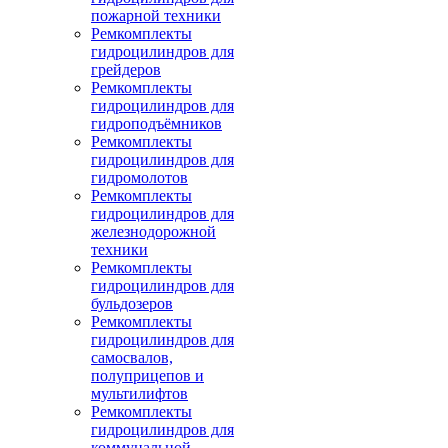
пожарной техники
Ремкомплекты
гидроцилиндров для
грейдеров
Ремкомплекты
гидроцилиндров для
гидроподъёмников
Ремкомплекты
гидроцилиндров для
гидромолотов
Ремкомплекты
гидроцилиндров для
железнодорожной
техники
Ремкомплекты
гидроцилиндров для
бульдозеров
Ремкомплекты
гидроцилиндров для
самосвалов,
полуприцепов и
мультилифтов
Ремкомплекты
гидроцилиндров для
коммунальной