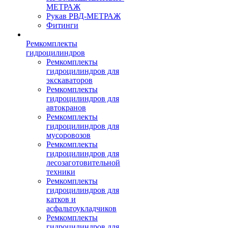
МЕТРАЖ
Рукав РВД-МЕТРАЖ
Фитинги
Ремкомплекты
гидроцилиндров
Ремкомплекты
гидроцилиндров для
экскаваторов
Ремкомплекты
гидроцилиндров для
автокранов
Ремкомплекты
гидроцилиндров для
мусоровозов
Ремкомплекты
гидроцилиндров для
лесозаготовительной
техники
Ремкомплекты
гидроцилиндров для
катков и
асфальтоукладчиков
Ремкомплекты
гидроцилиндров для