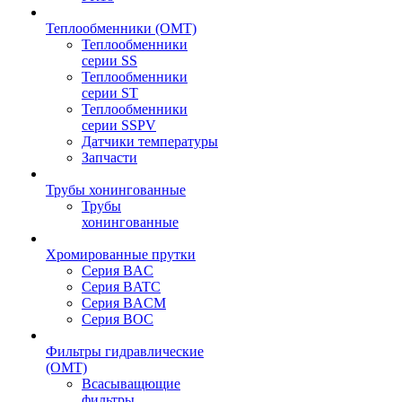
Теплообменники (OMT)
Теплообменники
серии SS
Теплообменники
серии ST
Теплообменники
серии SSPV
Датчики температуры
Запчасти
Трубы хонингованные
Трубы
хонингованные
Хромированные прутки
Серия BAC
Серия BATC
Серия BACM
Серия BOC
Фильтры гидравлические
(OMT)
Всасыващющие
фильтры