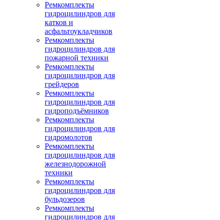
Ремкомплекты
гидроцилиндров для
катков и
асфальтоукладчиков
Ремкомплекты
гидроцилиндров для
пожарной техники
Ремкомплекты
гидроцилиндров для
грейдеров
Ремкомплекты
гидроцилиндров для
гидроподъёмников
Ремкомплекты
гидроцилиндров для
гидромолотов
Ремкомплекты
гидроцилиндров для
железнодорожной
техники
Ремкомплекты
гидроцилиндров для
бульдозеров
Ремкомплекты
гидроцилиндров для