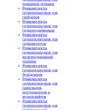
пожарной техники
Ремкомплекты
гидроцилиндров для
грейдеров
Ремкомплекты
гидроцилиндров для
гидроподъёмников
Ремкомплекты
гидроцилиндров для
гидромолотов
Ремкомплекты
гидроцилиндров для
железнодорожной
техники
Ремкомплекты
гидроцилиндров для
бульдозеров
Ремкомплекты
гидроцилиндров для
самосвалов,
полуприцепов и
мультилифтов
Ремкомплекты
гидроцилиндров для
коммунальной