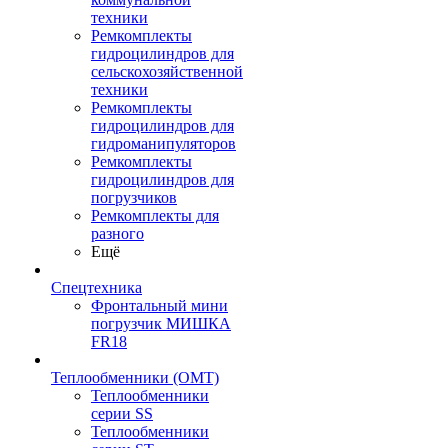
техники
Ремкомплекты
гидроцилиндров для
сельскохозяйственной
техники
Ремкомплекты
гидроцилиндров для
гидроманипуляторов
Ремкомплекты
гидроцилиндров для
погрузчиков
Ремкомплекты для
разного
Ещё
Спецтехника
Фронтальный мини
погрузчик МИШКА
FR18
Теплообменники (OMT)
Теплообменники
серии SS
Теплообменники