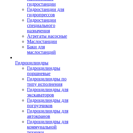
гидростанции
Гидростанции для
гидропрессов
Гидростанции
специального
назначения
Агрегаты насосные
Маслостанции
Баки для
маслостанций
Гидроцилиндры
Гидроцилиндры
поршневые
Гидроцилиндры по
типу исполнения
Гидроцилиндры для
экскаваторов
Гидроцилиндры для
погрузчиков
Гидроцилиндры для
автокранов
Гидроцилиндры для
коммунальной
техники