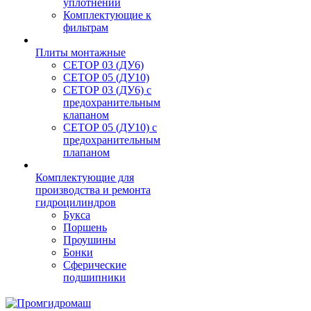
уплотнений
Комплектующие к
фильтрам
Плиты монтажные
CЕТОР 03 (ДУ6)
CЕТОР 05 (ДУ10)
CЕТОР 03 (ДУ6) с
предохранительным
клапаном
CЕТОР 05 (ДУ10) с
предохранительным
плапаном
Комплектующие для
производства и ремонта
гидроцилиндров
Букса
Поршень
Проушины
Бонки
Сферические
подшипники