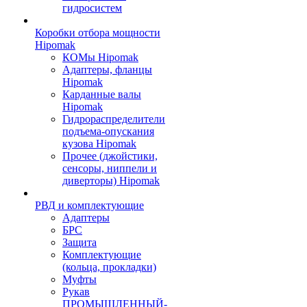
гидросистем
Коробки отбора мощности
Hipomak
КОМы Hipomak
Адаптеры, фланцы
Hipomak
Карданные валы
Hipomak
Гидрораспределители
подъема-опускания
кузова Hipomak
Прочее (джойстики,
сенсоры, ниппели и
диверторы) Hipomak
РВД и комплектующие
Адаптеры
БРС
Защита
Комплектующие
(кольца, прокладки)
Муфты
Рукав
ПРОМЫШЛЕННЫЙ-