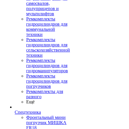
самосвалов,
полуприцепов и
мультилифтов
Ремкомплекты
гидроцилиндров для
коммунальной
техники
Ремкомплекты
гидроцилиндров для
сельскохозяйственной
техники
Ремкомплекты
гидроцилиндров для
гидроманипуляторов
Ремкомплекты
гидроцилиндров для
погрузчиков
Ремкомплекты для
разного
Ещё
Спецтехника
Фронтальный мини
погрузчик МИШКА
FR18