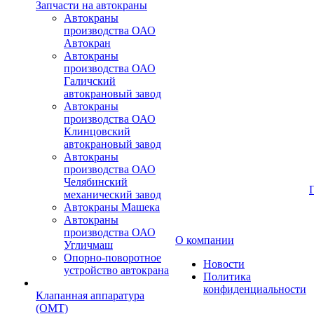
Запчасти на автокраны
Автокраны
производства ОАО
Автокран
Автокраны
производства ОАО
Галичский
автокрановый завод
Автокраны
производства ОАО
Клинцовский
автокрановый завод
Автокраны
производства ОАО
Челябинский
механический завод
Автокраны Машека
Автокраны
производства ОАО
О компании
Угличмаш
Опорно-поворотное
Новости
устройство автокрана
Политика
конфиденциальности
Клапанная аппаратура
(OMT)