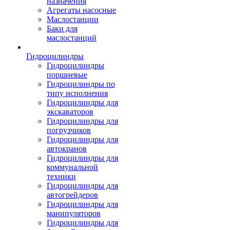
назначения
Агрегаты насосные
Маслостанции
Баки для
маслостанций
Гидроцилиндры
Гидроцилиндры
поршневые
Гидроцилиндры по
типу исполнения
Гидроцилиндры для
экскаваторов
Гидроцилиндры для
погрузчиков
Гидроцилиндры для
автокранов
Гидроцилиндры для
коммунальной
техники
Гидроцилиндры для
автогрейдеров
Гидроцилиндры для
манипуляторов
Гидроцилиндры для