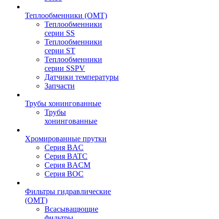
Теплообменники (OMT)
Теплообменники
серии SS
Теплообменники
серии ST
Теплообменники
серии SSPV
Датчики температуры
Запчасти
Трубы хонингованные
Трубы
хонингованные
Хромированные прутки
Серия BAC
Серия BATC
Серия BACM
Серия BOC
Фильтры гидравлические
(OMT)
Всасыващющие
фильтры