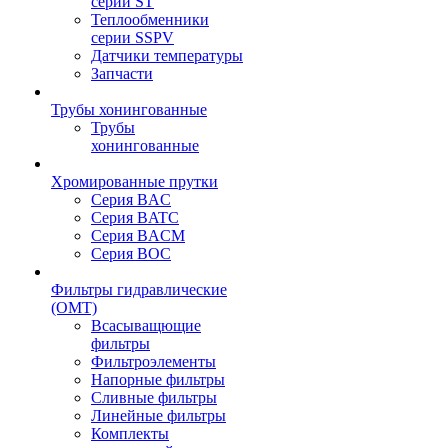
серии ST
Теплообменники
серии SSPV
Датчики температуры
Запчасти
Трубы хонингованные
Трубы
хонингованные
Хромированные прутки
Серия BAC
Серия BATC
Серия BACM
Серия BOC
Фильтры гидравлические
(OMT)
Всасыващющие
фильтры
Фильтроэлементы
Напорные фильтры
Сливные фильтры
Линейные фильтры
Комплекты