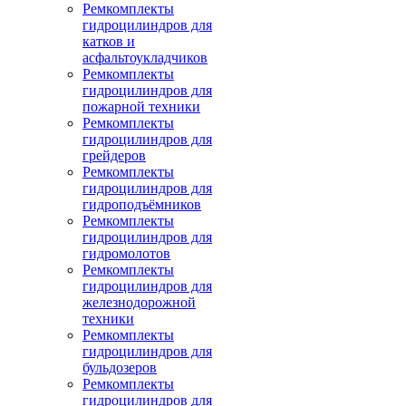
Ремкомплекты
гидроцилиндров для
катков и
асфальтоукладчиков
Ремкомплекты
гидроцилиндров для
пожарной техники
Ремкомплекты
гидроцилиндров для
грейдеров
Ремкомплекты
гидроцилиндров для
гидроподъёмников
Ремкомплекты
гидроцилиндров для
гидромолотов
Ремкомплекты
гидроцилиндров для
железнодорожной
техники
Ремкомплекты
гидроцилиндров для
бульдозеров
Ремкомплекты
гидроцилиндров для