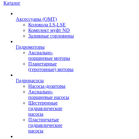
Каталог
Аксессуары (OMT)
Колокола LS-LSE
Комплект муфт ND
Заливные горловины
Гидромоторы
Аксиально-
поршневые моторы
Планетарные
(героторные) моторы
Гидронасосы
Насосы-дозаторы
Аксиально-
поршневые насосы
Шестеренные
гидравлические
насосы
Пластинчатые
гидравлические
насосы