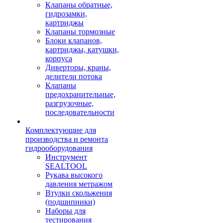
Клапаны обратные,
гидрозамки,
картриджы
Клапаны тормозные
Блоки клапанов,
картриджы, катушки,
корпуса
Диверторы, краны,
делители потока
Клапаны
предохранительные,
разгрузочные,
последовательности
Комплектующие для
производства и ремонта
гидрооборудования
Инструмент
SEALTOOL
Рукава высокого
давления метражом
Втулки скольжения
(подшипники)
Наборы для
тестирования