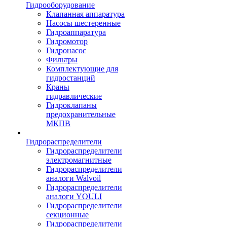
Гидрооборудование
Клапанная аппаратура
Насосы шестеренные
Гидроаппаратура
Гидромотор
Гидронасос
Фильтры
Комплектующие для
гидростанций
Краны
гидравлические
Гидроклапаны
предохранительные
МКПВ
Гидрораспределители
Гидрораспределители
электромагнитные
Гидрораспределители
аналоги Walvoil
Гидрораспределители
аналоги YOULI
Гидрораспределители
секционные
Гидрораспределители