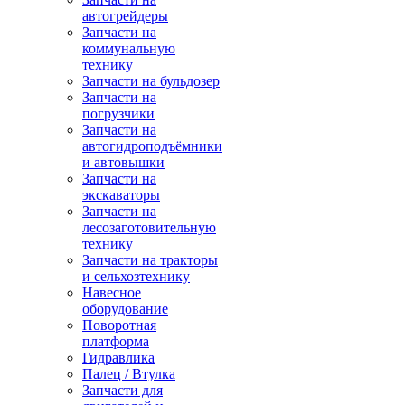
автогрейдеры
Запчасти на
коммунальную
технику
Запчасти на бульдозер
Запчасти на
погрузчики
Запчасти на
автогидроподъёмники
и автовышки
Запчасти на
экскаваторы
Запчасти на
лесозаготовительную
технику
Запчасти на тракторы
и сельхозтехнику
Навесное
оборудование
Поворотная
платформа
Гидравлика
Палец / Втулка
Запчасти для