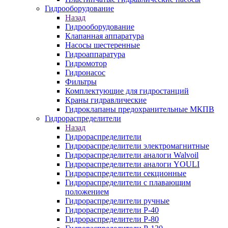
Гидрооборудование
Назад
Гидрооборудование
Клапанная аппаратура
Насосы шестеренные
Гидроаппаратура
Гидромотор
Гидронасос
Фильтры
Комплектующие для гидростанций
Краны гидравлические
Гидроклапаны предохранительные МКПВ
Гидрораспределители
Назад
Гидрораспределители
Гидрораспределители электромагнитные
Гидрораспределители аналоги Walvoil
Гидрораспределители аналоги YOULI
Гидрораспределители секционные
Гидрораспределители с плавающим
положением
Гидрораспределители ручные
Гидрораспределители Р-40
Гидрораспределители Р-80