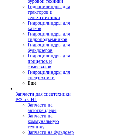
буровой техники
Гидроцилиндры для
тракторов и
сельхозтехники
Гидроцилиндры для
катков
Гидроцилиндры для
гидроподъемников
Гидроцилиндры для
бульдозеров
Гидроцилиндры для
прицепов и
самосвалов
Гидроцилиндры для
спецтехники
Ещё
Запчасти для спецтехники
РФ и СНГ
Запчасти на
автогрейдеры
Запчасти на
коммунальную
технику
Запчасти на бульдозер