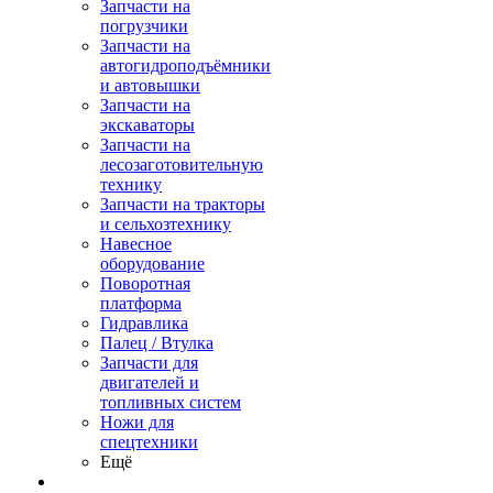
Запчасти на
погрузчики
Запчасти на
автогидроподъёмники
и автовышки
Запчасти на
экскаваторы
Запчасти на
лесозаготовительную
технику
Запчасти на тракторы
и сельхозтехнику
Навесное
оборудование
Поворотная
платформа
Гидравлика
Палец / Втулка
Запчасти для
двигателей и
топливных систем
Ножи для
спецтехники
Ещё