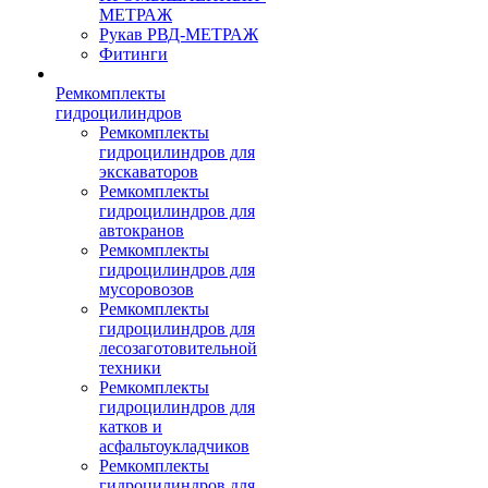
МЕТРАЖ
Рукав РВД-МЕТРАЖ
Фитинги
Ремкомплекты
гидроцилиндров
Ремкомплекты
гидроцилиндров для
экскаваторов
Ремкомплекты
гидроцилиндров для
автокранов
Ремкомплекты
гидроцилиндров для
мусоровозов
Ремкомплекты
гидроцилиндров для
лесозаготовительной
техники
Ремкомплекты
гидроцилиндров для
катков и
асфальтоукладчиков
Ремкомплекты
гидроцилиндров для