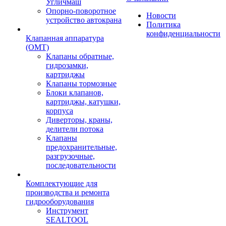
Угличмаш
Опорно-поворотное
Новости
устройство автокрана
Политика
конфиденциальности
Клапанная аппаратура
(OMT)
Клапаны обратные,
гидрозамки,
картриджы
Клапаны тормозные
Блоки клапанов,
картриджы, катушки,
корпуса
Диверторы, краны,
делители потока
Клапаны
предохранительные,
разгрузочные,
последовательности
Комплектующие для
производства и ремонта
гидрооборудования
Инструмент
SEALTOOL