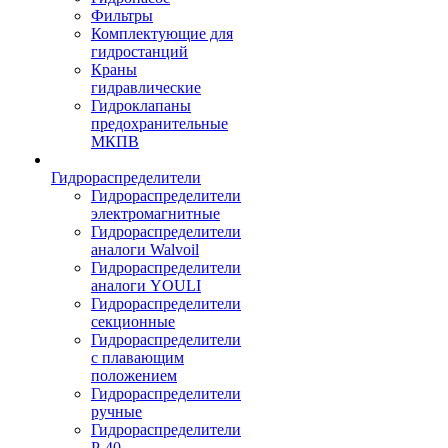
Фильтры
Комплектующие для
гидростанций
Краны
гидравлические
Гидроклапаны
предохранительные
МКПВ
Гидрораспределители
Гидрораспределители
электромагнитные
Гидрораспределители
аналоги Walvoil
Гидрораспределители
аналоги YOULI
Гидрораспределители
секционные
Гидрораспределители
с плавающим
положением
Гидрораспределители
ручные
Гидрораспределители
Р-40