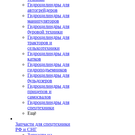
Гидроцилиндры для
автогрейдеров
Гидроцилиндры для
манипуляторов
Гидроцилиндры для
буровой техники
Гидроцилиндры для
тракторов и
сельхозтехники
Гидроцилиндры для
катков
Гидроцилиндры для
гидроподъемников
Гидроцилиндры для
бульдозеров
Гидроцилиндры для
прицепов и
самосвалов
Гидроцилиндры для
спецтехники
Ещё
Запчасти для спецтехники
РФ и СНГ
Запчасти на