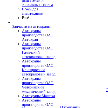
двигателей и
топливных систем
Ножи для
спецтехники
Ещё
Запчасти на автокраны
Автокраны
производства ОАО
Автокран
Автокраны
производства ОАО
Галичский
автокрановый завод
Автокраны
производства ОАО
Клинцовский
автокрановый завод
Автокраны
производства ОАО
Челябинский
механический завод
Автокраны Машека
Автокраны
производства ОАО
О компании