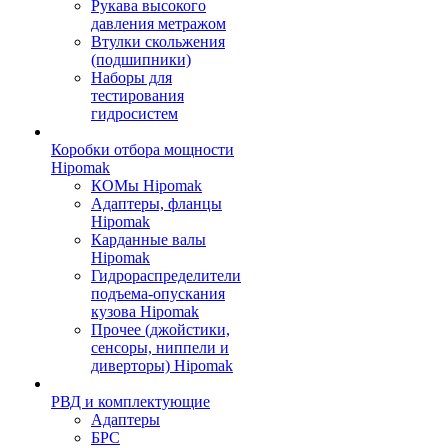
Рукава высокого
давления метражом
Втулки скольжения
(подшипники)
Наборы для
тестирования
гидросистем
Коробки отбора мощности
Hipomak
КОМы Hipomak
Адаптеры, фланцы
Hipomak
Карданные валы
Hipomak
Гидрораспределители
подъема-опускания
кузова Hipomak
Прочее (джойстики,
сенсоры, ниппели и
диверторы) Hipomak
РВД и комплектующие
Адаптеры
БРС