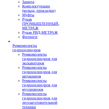
Защита
Комплектующие
(кольца, прокладки)
Муфты
Рукав
ПРОМЫШЛЕННЫЙ-
МЕТРАЖ
Рукав РВД-МЕТРАЖ
Фитинги
Ремкомплекты
гидроцилиндров
Ремкомплекты
гидроцилиндров для
экскаваторов
Ремкомплекты
гидроцилиндров для
автокранов
Ремкомплекты
гидроцилиндров для
мусоровозов
Ремкомплекты
гидроцилиндров для
лесозаготовительной
техники