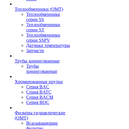
Теплообменники (OMT)
Теплообменники
серии SS
Теплообменники
серии ST
Теплообменники
серии SSPV
Датчики температуры
Запчасти
Трубы хонингованные
Трубы
хонингованные
Хромированные прутки
Серия BAC
Серия BATC
Серия BACM
Серия BOC
Фильтры гидравлические
(OMT)
Всасыващющие
фильтры