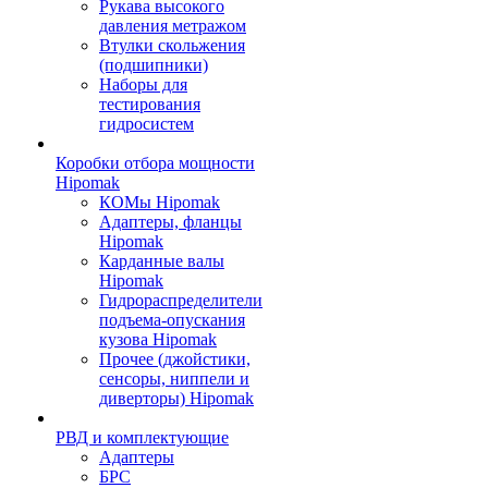
Рукава высокого
давления метражом
Втулки скольжения
(подшипники)
Наборы для
тестирования
гидросистем
Коробки отбора мощности
Hipomak
КОМы Hipomak
Адаптеры, фланцы
Hipomak
Карданные валы
Hipomak
Гидрораспределители
подъема-опускания
кузова Hipomak
Прочее (джойстики,
сенсоры, ниппели и
диверторы) Hipomak
РВД и комплектующие
Адаптеры
БРС