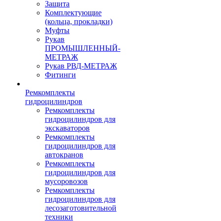
Защита
Комплектующие
(кольца, прокладки)
Муфты
Рукав
ПРОМЫШЛЕННЫЙ-
МЕТРАЖ
Рукав РВД-МЕТРАЖ
Фитинги
Ремкомплекты
гидроцилиндров
Ремкомплекты
гидроцилиндров для
экскаваторов
Ремкомплекты
гидроцилиндров для
автокранов
Ремкомплекты
гидроцилиндров для
мусоровозов
Ремкомплекты
гидроцилиндров для
лесозаготовительной
техники