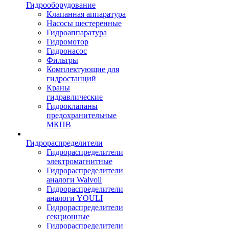
Гидрооборудование
Клапанная аппаратура
Насосы шестеренные
Гидроаппаратура
Гидромотор
Гидронасос
Фильтры
Комплектующие для
гидростанций
Краны
гидравлические
Гидроклапаны
предохранительные
МКПВ
Гидрораспределители
Гидрораспределители
электромагнитные
Гидрораспределители
аналоги Walvoil
Гидрораспределители
аналоги YOULI
Гидрораспределители
секционные
Гидрораспределители