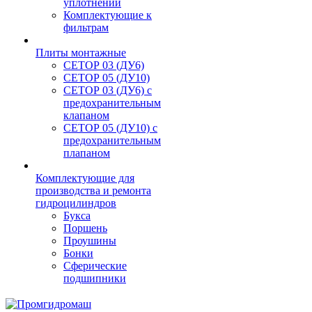
уплотнений
Комплектующие к
фильтрам
Плиты монтажные
CЕТОР 03 (ДУ6)
CЕТОР 05 (ДУ10)
CЕТОР 03 (ДУ6) с
предохранительным
клапаном
CЕТОР 05 (ДУ10) с
предохранительным
плапаном
Комплектующие для
производства и ремонта
гидроцилиндров
Букса
Поршень
Проушины
Бонки
Сферические
подшипники