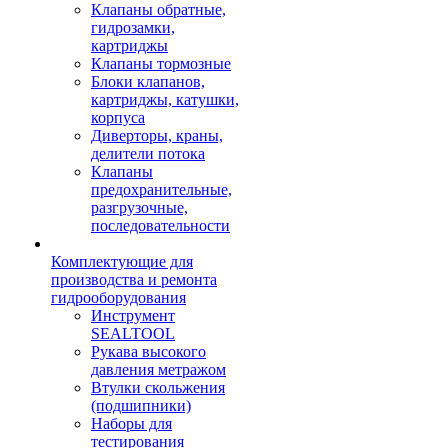
Клапаны обратные,
гидрозамки,
картриджы
Клапаны тормозные
Блоки клапанов,
картриджы, катушки,
корпуса
Диверторы, краны,
делители потока
Клапаны
предохранительные,
разгрузочные,
последовательности
Комплектующие для
производства и ремонта
гидрооборудования
Инструмент
SEALTOOL
Рукава высокого
давления метражом
Втулки скольжения
(подшипники)
Наборы для
тестирования