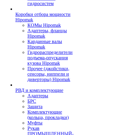
гидросистем
Коробки отбора мощности
Hipomak
КОМы Hipomak
Адаптеры, фланцы
Hipomak
Карданные валы
Hipomak
Гидрораспределители
подъема-опускания
кузова Hipomak
Прочее (джойстики,
сенсоры, ниппели и
диверторы) Hipomak
РВД и комплектующие
Адаптеры
БРС
Защита
Комплектующие
(кольца, прокладки)
Муфты
Рукав
ПРОМЫШЛЕННЫЙ-