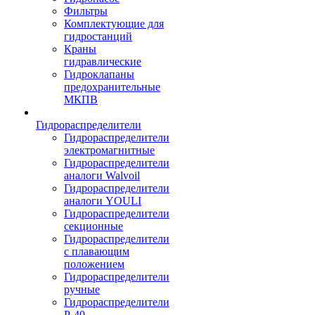
Фильтры
Комплектующие для
гидростанций
Краны
гидравлические
Гидроклапаны
предохранительные
МКПВ
Гидрораспределители
Гидрораспределители
электромагнитные
Гидрораспределители
аналоги Walvoil
Гидрораспределители
аналоги YOULI
Гидрораспределители
секционные
Гидрораспределители
с плавающим
положением
Гидрораспределители
ручные
Гидрораспределители
Р-40