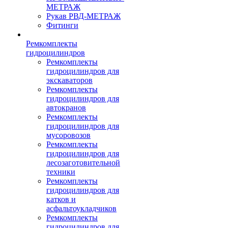
МЕТРАЖ
Рукав РВД-МЕТРАЖ
Фитинги
Ремкомплекты
гидроцилиндров
Ремкомплекты
гидроцилиндров для
экскаваторов
Ремкомплекты
гидроцилиндров для
автокранов
Ремкомплекты
гидроцилиндров для
мусоровозов
Ремкомплекты
гидроцилиндров для
лесозаготовительной
техники
Ремкомплекты
гидроцилиндров для
катков и
асфальтоукладчиков
Ремкомплекты
гидроцилиндров для