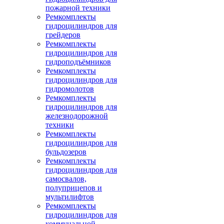
пожарной техники
Ремкомплекты
гидроцилиндров для
грейдеров
Ремкомплекты
гидроцилиндров для
гидроподъёмников
Ремкомплекты
гидроцилиндров для
гидромолотов
Ремкомплекты
гидроцилиндров для
железнодорожной
техники
Ремкомплекты
гидроцилиндров для
бульдозеров
Ремкомплекты
гидроцилиндров для
самосвалов,
полуприцепов и
мультилифтов
Ремкомплекты
гидроцилиндров для
коммунальной