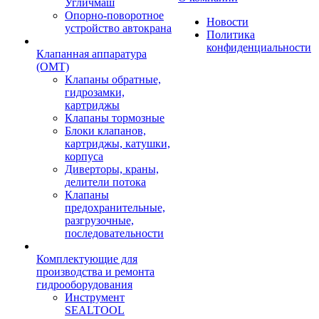
Угличмаш
Опорно-поворотное
Новости
устройство автокрана
Политика
конфиденциальности
Клапанная аппаратура
(OMT)
Клапаны обратные,
гидрозамки,
картриджы
Клапаны тормозные
Блоки клапанов,
картриджы, катушки,
корпуса
Диверторы, краны,
делители потока
Клапаны
предохранительные,
разгрузочные,
последовательности
Комплектующие для
производства и ремонта
гидрооборудования
Инструмент
SEALTOOL