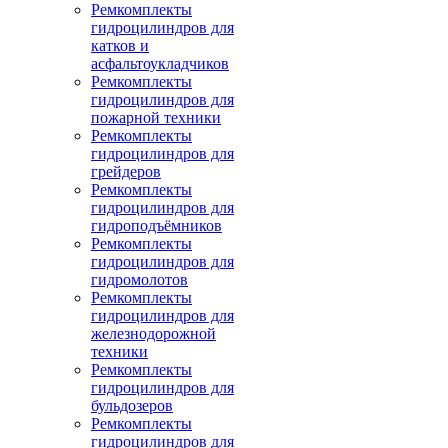
Ремкомплекты
гидроцилиндров для
катков и
асфальтоукладчиков
Ремкомплекты
гидроцилиндров для
пожарной техники
Ремкомплекты
гидроцилиндров для
грейдеров
Ремкомплекты
гидроцилиндров для
гидроподъёмников
Ремкомплекты
гидроцилиндров для
гидромолотов
Ремкомплекты
гидроцилиндров для
железнодорожной
техники
Ремкомплекты
гидроцилиндров для
бульдозеров
Ремкомплекты
гидроцилиндров для