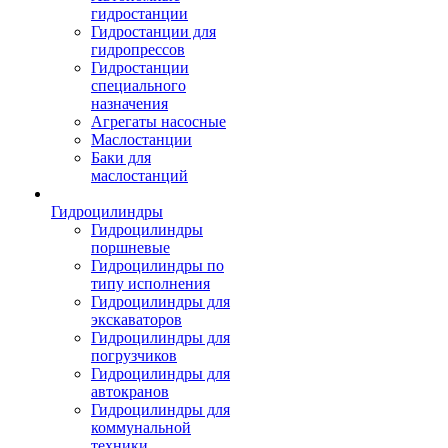
гидростанции
Гидростанции для
гидропрессов
Гидростанции
специального
назначения
Агрегаты насосные
Маслостанции
Баки для
маслостанций
Гидроцилиндры
Гидроцилиндры
поршневые
Гидроцилиндры по
типу исполнения
Гидроцилиндры для
экскаваторов
Гидроцилиндры для
погрузчиков
Гидроцилиндры для
автокранов
Гидроцилиндры для
коммунальной
техники