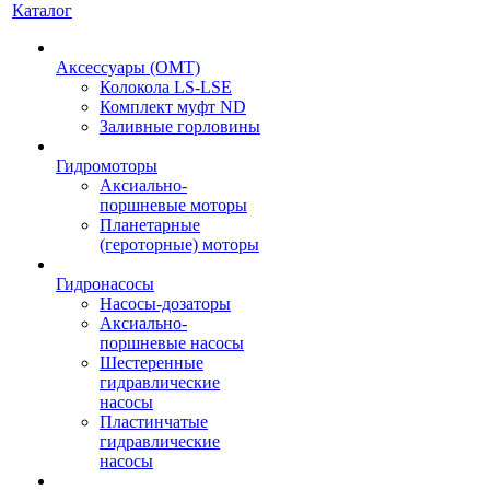
Каталог
Аксессуары (OMT)
Колокола LS-LSE
Комплект муфт ND
Заливные горловины
Гидромоторы
Аксиально-
поршневые моторы
Планетарные
(героторные) моторы
Гидронасосы
Насосы-дозаторы
Аксиально-
поршневые насосы
Шестеренные
гидравлические
насосы
Пластинчатые
гидравлические
насосы