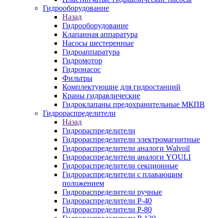
Гидрооборудование
Назад
Гидрооборудование
Клапанная аппаратура
Насосы шестеренные
Гидроаппаратура
Гидромотор
Гидронасос
Фильтры
Комплектующие для гидростанций
Краны гидравлические
Гидроклапаны предохранительные МКПВ
Гидрораспределители
Назад
Гидрораспределители
Гидрораспределители электромагнитные
Гидрораспределители аналоги Walvoil
Гидрораспределители аналоги YOULI
Гидрораспределители секционные
Гидрораспределители с плавающим
положением
Гидрораспределители ручные
Гидрораспределители Р-40
Гидрораспределители Р-80