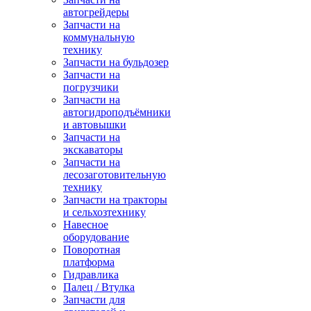
автогрейдеры
Запчасти на
коммунальную
технику
Запчасти на бульдозер
Запчасти на
погрузчики
Запчасти на
автогидроподъёмники
и автовышки
Запчасти на
экскаваторы
Запчасти на
лесозаготовительную
технику
Запчасти на тракторы
и сельхозтехнику
Навесное
оборудование
Поворотная
платформа
Гидравлика
Палец / Втулка
Запчасти для