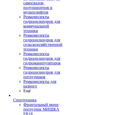
самосвалов,
полуприцепов и
мультилифтов
Ремкомплекты
гидроцилиндров для
коммунальной
техники
Ремкомплекты
гидроцилиндров для
сельскохозяйственной
техники
Ремкомплекты
гидроцилиндров для
гидроманипуляторов
Ремкомплекты
гидроцилиндров для
погрузчиков
Ремкомплекты для
разного
Ещё
Спецтехника
Фронтальный мини
погрузчик МИШКА
FR18