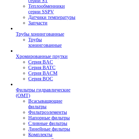
серии ST
Теплообменники
серии SSPV
Датчики температуры
Запчасти
Трубы хонингованные
Трубы
хонингованные
Хромированные прутки
Серия BAC
Серия BATC
Серия BACM
Серия BOC
Фильтры гидравлические
(OMT)
Всасыващющие
фильтры
Фильтроэлементы
Напорные фильтры
Сливные фильтры
Линейные фильтры
Комплекты