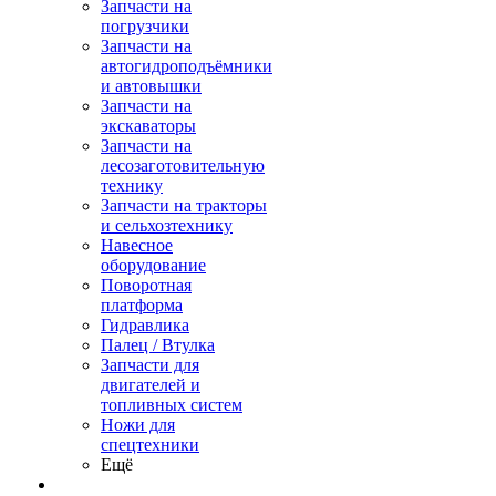
Запчасти на
погрузчики
Запчасти на
автогидроподъёмники
и автовышки
Запчасти на
экскаваторы
Запчасти на
лесозаготовительную
технику
Запчасти на тракторы
и сельхозтехнику
Навесное
оборудование
Поворотная
платформа
Гидравлика
Палец / Втулка
Запчасти для
двигателей и
топливных систем
Ножи для
спецтехники
Ещё