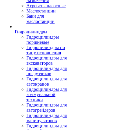
назначения
Агрегаты насосные
Маслостанции
Баки для
маслостанций
Гидроцилиндры
Гидроцилиндры
поршневые
Гидроцилиндры по
типу исполнения
Гидроцилиндры для
экскаваторов
Гидроцилиндры для
погрузчиков
Гидроцилиндры для
автокранов
Гидроцилиндры для
коммунальной
техники
Гидроцилиндры для
автогрейдеров
Гидроцилиндры для
манипуляторов
Гидроцилиндры для