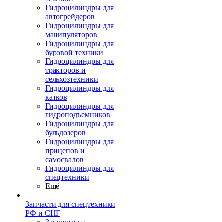
Гидроцилиндры для
автогрейдеров
Гидроцилиндры для
манипуляторов
Гидроцилиндры для
буровой техники
Гидроцилиндры для
тракторов и
сельхозтехники
Гидроцилиндры для
катков
Гидроцилиндры для
гидроподъемников
Гидроцилиндры для
бульдозеров
Гидроцилиндры для
прицепов и
самосвалов
Гидроцилиндры для
спецтехники
Ещё
Запчасти для спецтехники
РФ и СНГ
Запчасти на