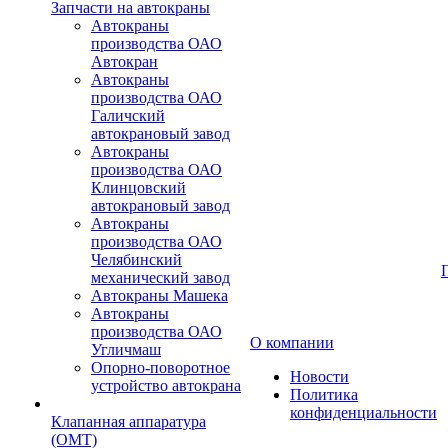
Запчасти на автокраны
Автокраны
производства ОАО
Автокран
Автокраны
производства ОАО
Галичский
автокрановый завод
Автокраны
производства ОАО
Клинцовский
автокрановый завод
Автокраны
производства ОАО
Челябинский
механический завод
Автокраны Машека
Автокраны
производства ОАО
О компании
Угличмаш
Опорно-поворотное
Новости
устройство автокрана
Политика
конфиденциальности
Клапанная аппаратура
(OMT)