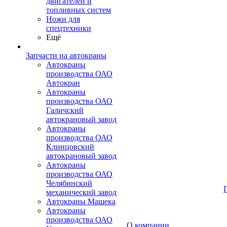
двигателей и
топливных систем
Ножи для
спецтехники
Ещё
Запчасти на автокраны
Автокраны
производства ОАО
Автокран
Автокраны
производства ОАО
Галичский
автокрановый завод
Автокраны
производства ОАО
Клинцовский
автокрановый завод
Автокраны
производства ОАО
Челябинский
механический завод
Автокраны Машека
Автокраны
производства ОАО
О компании