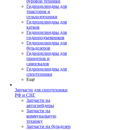
буровой техники
Гидроцилиндры для
тракторов и
сельхозтехники
Гидроцилиндры для
катков
Гидроцилиндры для
гидроподъемников
Гидроцилиндры для
бульдозеров
Гидроцилиндры для
прицепов и
самосвалов
Гидроцилиндры для
спецтехники
Ещё
Запчасти для спецтехники
РФ и СНГ
Запчасти на
автогрейдеры
Запчасти на
коммунальную
технику
Запчасти на бульдозер