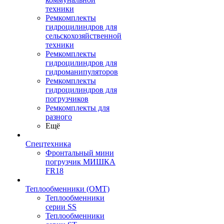
техники
Ремкомплекты
гидроцилиндров для
сельскохозяйственной
техники
Ремкомплекты
гидроцилиндров для
гидроманипуляторов
Ремкомплекты
гидроцилиндров для
погрузчиков
Ремкомплекты для
разного
Ещё
Спецтехника
Фронтальный мини
погрузчик МИШКА
FR18
Теплообменники (OMT)
Теплообменники
серии SS
Теплообменники